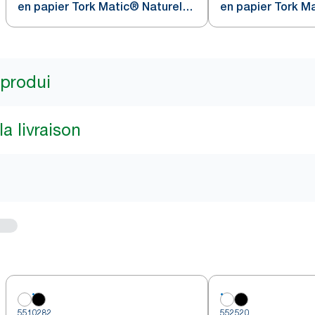
en papier Tork Matic® Naturel
en papier Tork M
H1
 produi
a livraison
5510282
552520