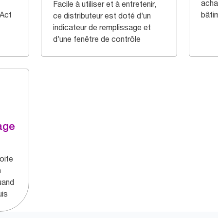
acha
Facile à utiliser et à entretenir,
 Act
bâti
ce distributeur est doté d’un
indicateur de remplissage et
d’une fenêtre de contrôle
age
oite
n
quand
uis