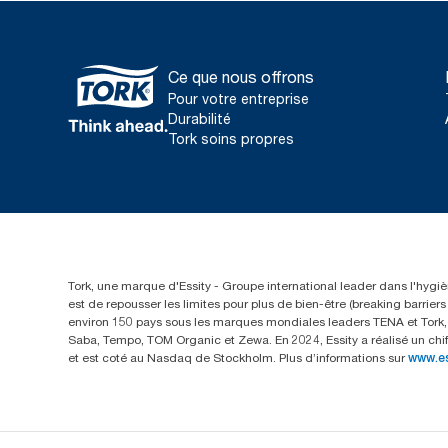
Ce que nous offrons
Pour votre entreprise
Durabilité
Tork soins propres
Tork, une marque d'Essity - Groupe international leader dans l'hygièn
est de repousser les limites pour plus de bien-être (breaking barrie
environ 150 pays sous les marques mondiales leaders TENA et Tork, a
Saba, Tempo, TOM Organic et Zewa. En 2024, Essity a réalisé un chif
et est coté au Nasdaq de Stockholm. Plus d’informations sur
www.e