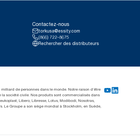
de toutes les recharges
’électricité renouvelable
 et compensés au moyen de
Contactez-nous
es, REC) pour nos activités de
torkusa@essity.com
 ont résulté ont été quantifiées
tombe, évaluée par un organisme
(866) 722-8675
Rechercher des distributeurs
érique du Nord par occasion
 par un organisme tiers, couvrant
 à des données de consommation.
s ne sont pas destinées à être
à des articles ou à des volumes
un milliard de personnes dans le monde. Notre raison d’être
e la société civile. Nos produits sont commercialisés dans
ukoplast, Libero, Libresse, Lotus, Modibodi, Nosotras,
eurs. Le Groupe a son siège mondial à Stockholm, en Suède,