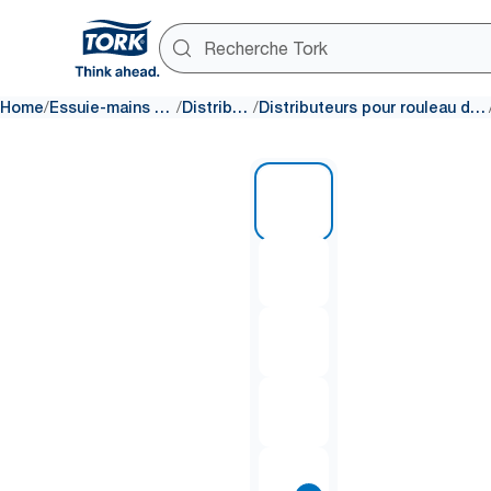
/
/
/
Home
Essuie-mains en papier
Distributeurs
Distributeurs pour rouleau d'essuie-mains
1 of 7