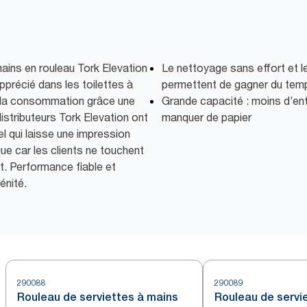
mains en rouleau Tork Elevation
Le nettoyage sans effort et le
apprécié dans les toilettes à
permettent de gagner du tem
t la consommation grâce une
Grande capacité : moins d’ent
s distributeurs Tork Elevation ont
manquer de papier
l qui laisse une impression
que car les clients ne touchent
nt. Performance fiable et
énité.
290088
290089
Rouleau de serviettes à mains
Rouleau de servi