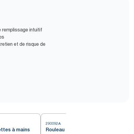
 remplissage intuitif
ps
retien et de risque de
290092A
2
ettes à mains
Rouleau de serviettes à mains