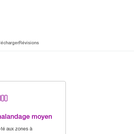
lécharger
Révisions
halandage moyen
té aux zones à