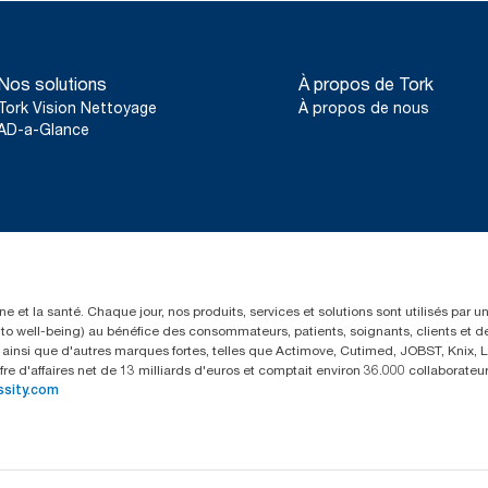
*
En moyenne, par rapport à la moyenne de l’empreinte carbone 
Tork Matic® (H1) au moment du début de l’achat de certificats d
(hydroélectricité, solaire, éolien ou mix énergétique), vérifiés
Nos solutions
À propos de Tork
certificats d’énergie renouvelable (Renewable Energy Certificat
Tork Vision Nettoyage
À propos de nous
fabrication de papier. Les réductions d’empreinte carbone qui en
dans le cadre d’une analyse du cycle de vie, du berceau à la 
AD-a-Glance
tiers.
**
Représente l’assortiment de recharges Tork Matic® pour l’Am
d’utilisation. Selon les analyses du cycle de vie (ACV) évaluées
l’ensemble des niveaux de qualité des recharges, combinées
Étant donné qu’il s’agit d’une moyenne du système, ces donnée
utilisées pour la déclaration des émissions de carbone propres 
de consommation précis.
e et la santé. Chaque jour, nos produits, services et solutions sont utilisés par 
rs to well-being) au bénéfice des consommateurs, patients, soignants, clients et d
insi que d'autres marques fortes, telles que Actimove, Cutimed, JOBST, Knix, Le
fre d'affaires net de 13 milliards d'euros et comptait environ 36.000 collaborat
ssity.com