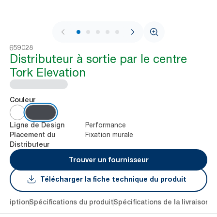
1 / 5
659028
Distributeur à sortie par le centre
Tork Elevation
Couleur
Performance
Ligne de Design
Fixation murale
Placement du
Distributeur
Trouver un fournisseur
Télécharger la fiche technique du produit
scription
Spécifications du produit
Spécifications de la livraison
R