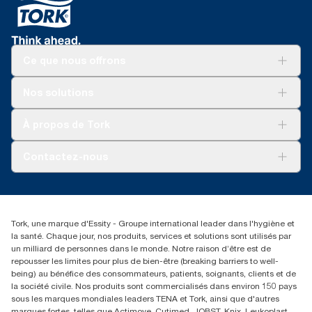
Ce que nous offrons
Pour votre entreprise
Nos solutions
Durabilité
Tork soins propres
Tork Vision Nettoyage
À propos de Tork
AD-a-Glance
À propos de nous
Contactez-nous
torkusa@essity.com
(866) 722-8675
Rechercher des distributeurs
Tork, une marque d'Essity - Groupe international leader dans l'hygiène et
la santé. Chaque jour, nos produits, services et solutions sont utilisés par
un milliard de personnes dans le monde. Notre raison d’être est de
repousser les limites pour plus de bien-être (breaking barriers to well-
being) au bénéfice des consommateurs, patients, soignants, clients et de
la société civile. Nos produits sont commercialisés dans environ 150 pays
sous les marques mondiales leaders TENA et Tork, ainsi que d'autres
marques fortes, telles que Actimove, Cutimed, JOBST, Knix, Leukoplast,