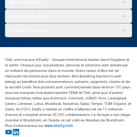
Pour votre entreprise
Nos solutions
Durabilité
Tork soins propres
Tork Vision Nettoyage
À propos de Tork
AD-a-Glance
À propos de nous
Contactez-nous
torkusa@essity.com
(866) 722-8675
Rechercher des distributeurs
Tork, une marque d'Essity - Groupe international leader dans l'hygiène et
la santé. Chaque jour, nos produits, services et solutions sont utilisés par
un milliard de personnes dans le monde. Notre raison d’être est de
repousser les limites pour plus de bien-être (breaking barriers to well-
being) au bénéfice des consommateurs, patients, soignants, clients et de
la société civile. Nos produits sont commercialisés dans environ 150 pays
sous les marques mondiales leaders TENA et Tork, ainsi que d'autres
marques fortes, telles que Actimove, Cutimed, JOBST, Knix, Leukoplast,
Libero, Libresse, Lotus, Modibodi, Nosotras, Saba, Tempo, TOM Organic et
Zewa. En 2024, Essity a réalisé un chiffre d'affaires net de 13 milliards
d'euros et comptait environ 36.000 collaborateurs. Le Groupe a son siège
mondial à Stockholm, en Suède, et est coté au Nasdaq de Stockholm.
Plus d’informations sur
www.essity.com