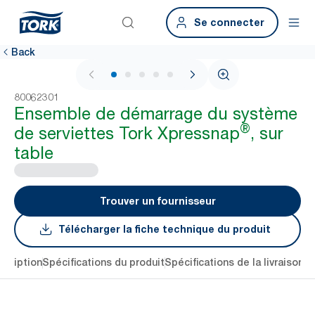
Se connecter
Back
1 / 5
80062301
Ensemble de démarrage du système
®
de serviettes Tork Xpressnap
, sur
table
Trouver un fournisseur
Télécharger la fiche technique du produit
scription
Spécifications du produit
Spécifications de la livraison
R