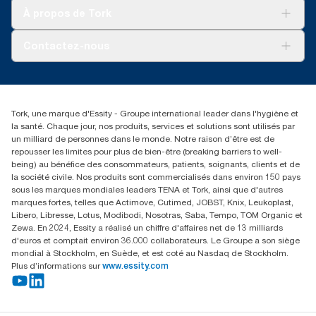
organisme tiers.
Tork soins propres
Tork Vision Nettoyage
À propos de Tork
AD-a-Glance
**
Représente l’assortiment de recharges Tork Xpressnap pour
l’Amérique du Nord par feuille. Selon les analyses du cycle de
À propos de nous
Contactez-nous
vie (ACV) évaluées par un organisme tiers, couvrant l’ensemble
des niveaux de qualité des recharges. Étant donné qu’il s’agit
torkusa@essity.com
d’une moyenne du système, ces données ne sont pas destinées
(866) 722-8675
à être utilisées pour la déclaration des émissions de carbone
propres à des articles ou à des volumes de consommation
Rechercher des distributeurs
Tork, une marque d'Essity - Groupe international leader dans l'hygiène et
précis.
la santé. Chaque jour, nos produits, services et solutions sont utilisés par
un milliard de personnes dans le monde. Notre raison d’être est de
repousser les limites pour plus de bien-être (breaking barriers to well-
being) au bénéfice des consommateurs, patients, soignants, clients et de
la société civile. Nos produits sont commercialisés dans environ 150 pays
sous les marques mondiales leaders TENA et Tork, ainsi que d'autres
marques fortes, telles que Actimove, Cutimed, JOBST, Knix, Leukoplast,
Libero, Libresse, Lotus, Modibodi, Nosotras, Saba, Tempo, TOM Organic et
Zewa. En 2024, Essity a réalisé un chiffre d'affaires net de 13 milliards
d'euros et comptait environ 36.000 collaborateurs. Le Groupe a son siège
mondial à Stockholm, en Suède, et est coté au Nasdaq de Stockholm.
Plus d’informations sur
www.essity.com