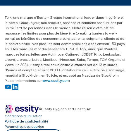
torkusa@essity.com
(866) 722-8675
Rechercher des distributeurs
Tork, une marque d'Essity - Groupe international leader dans l'hygiène et
la santé. Chaque jour, nos produits, services et solutions sont utilisés par
un milliard de personnes dans le monde. Notre raison d’être est de
repousser les limites pour plus de bien-être (breaking barriers to well-
being) au bénéfice des consommateurs, patients, soignants, clients et de
la société civile. Nos produits sont commercialisés dans environ 150 pays
sous les marques mondiales leaders TENA et Tork, ainsi que d'autres
marques fortes, telles que Actimove, Cutimed, JOBST, Knix, Leukoplast,
Libero, Libresse, Lotus, Modibodi, Nosotras, Saba, Tempo, TOM Organic et
Zewa. En 2024, Essity a réalisé un chiffre d'affaires net de 13 milliards
d'euros et comptait environ 36.000 collaborateurs. Le Groupe a son siège
mondial à Stockholm, en Suède, et est coté au Nasdaq de Stockholm.
Plus d’informations sur
www.essity.com
© Essity Hygiene and Health AB
Conditions d’utilisation
Politique de confidentialité
Paramètres des cookies