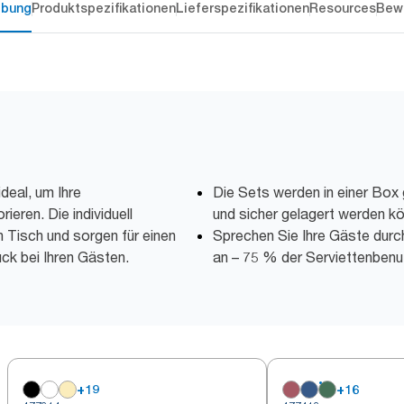
ibung
Produktspezifikationen
Lieferspezifikationen
Resources
Bew
deal, um Ihre
Die Sets werden in einer Box g
ieren. Die individuell
und sicher gelagert werden k
 Tisch und sorgen für einen
Sprechen Sie Ihre Gäste durc
ck bei Ihren Gästen.
an – 75 % der Serviettenbenu
+
19
+
16