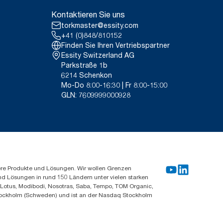
Kontaktieren Sie uns
torkmaster@essity.com
+41 (0)848/810152
Finden Sie Ihren Vertriebspartner
Essity Switzerland AG
Parkstraße 1b
6214 Schenkon
Mo-Do 8:00-16:30 | Fr 8:00-15:00
GLN: 7609999000928
ere Produkte und Lösungen. Wir wollen Grenzen
und Lösungen in rund 150 Ländern unter vielen starken
, Lotus, Modibodi, Nosotras, Saba, Tempo, TOM Organic,
n Stockholm (Schweden) und ist an der Nasdaq Stockholm