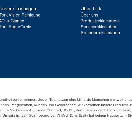
Unsere Lösungen
Über Tork
Tork Vision Reinigung
Über uns
AD-a-Glance
Produktreklamation
Tork PaperCircle
Servicereklamation
Spenderreklamation
Gesundheitsunternehmen. Jeden Tag nutzen eine Milliarde Menschen weltweit uns
innen, Pflegekräften, Kunden und Gesellschaft. Wir vertreiben unsere Produkte 
annte Marken wie Actimove, Cutimed, JOBST, Knix, Leukoplast, Libero, Libresse
er Umsatz im Jahr 2024 betrug ca. 13 Mrd. Euro. Essity hat seinen Hauptsitz i