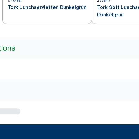
477214
477413
Tork Lunchservietten Dunkelgrün
Tork Soft Lunchs
Dunkelgrün
tions