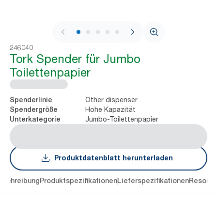
1 / 6
246040
Tork Spender für Jumbo
Toilettenpapier
Other dispenser
Spenderlinie
Hohe Kapazität
Spendergröße
Jumbo-Toilettenpapier
Unterkategorie
Produktdatenblatt herunterladen
eschreibung
Produktspezifikationen
Lieferspezifikationen
Resourc