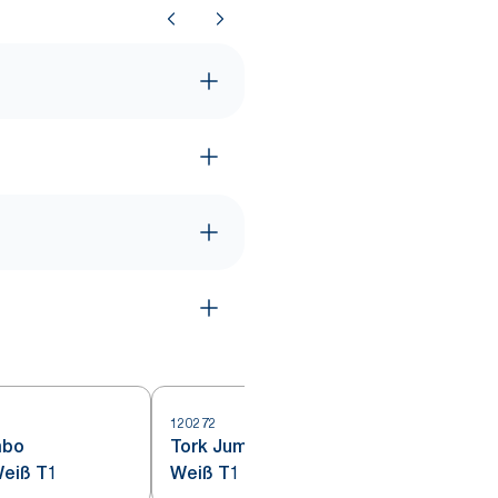
120272
4
mbo
Tork Jumbo Toilettenpapier
Weiß T1
Weiß T1