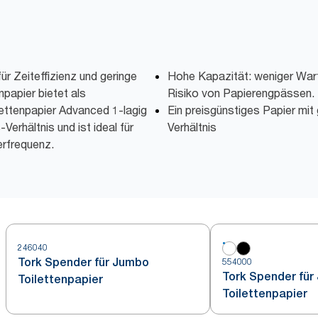
r Zeiteffizienz und geringe
Hohe Kapazität: weniger War
npapier bietet als
Risiko von Papierengpässen.
lettenpapier Advanced 1-lagig
Ein preisgünstiges Papier mit
Verhältnis und ist ideal für
Verhältnis
rfrequenz.
246040
Tork Spender für Jumbo
554000
Tork Spender für
Toilettenpapier
Toilettenpapier