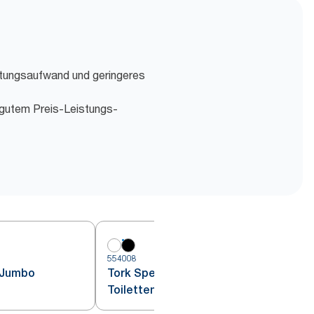
tungsaufwand und geringeres
 gutem Preis-Leistungs-
554008
 Jumbo
Tork Spender für Jumbo
Toilettenpapier