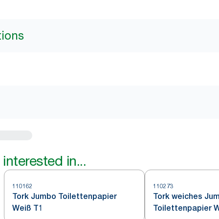
tions
interested in...
110162
110273
Tork Jumbo Toilettenpapier
Tork weiches Ju
Weiß T1
Toilettenpapier 