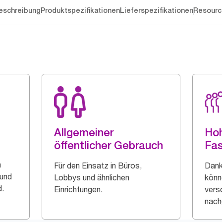
eschreibung
Produktspezifikationen
Lieferspezifikationen
Resourc
Allgemeiner
Ho
öffentlicher Gebrauch
Fa
m
Für den Einsatz in Büros,
Dank
 und
Lobbys und ähnlichen
könn
.
Einrichtungen.
vers
nach