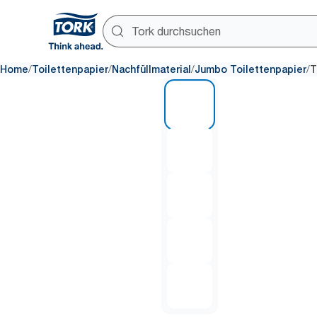
/
/
/
/
Home
Toilettenpapier
Nachfüllmaterial
Jumbo Toilettenpapier
T
1 of 5