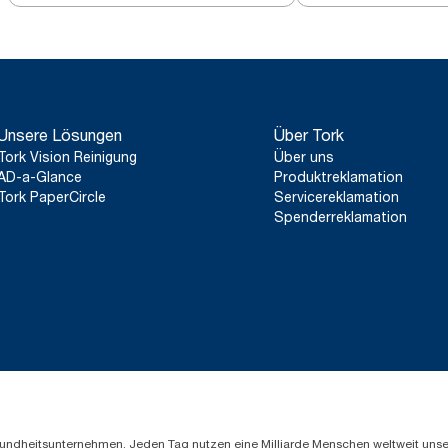
Unsere Lösungen
Über Tork
Tork Vision Reinigung
Über uns
AD-a-Glance
Produktreklamation
Tork PaperCircle
Servicereklamation
Spenderreklamation
Gesundheitsunternehmen. Jeden Tag nutzen eine Milliarde Menschen weltweit uns