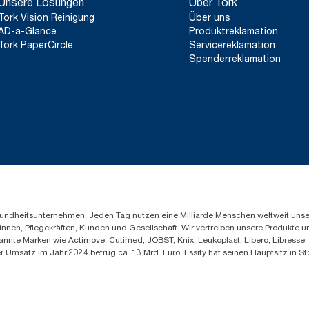
Unsere Lösungen
Über Tork
Tork Vision Reinigung
Über uns
AD-a-Glance
Produktreklamation
Tork PaperCircle
Servicereklamation
Spenderreklamation
Gesundheitsunternehmen. Jeden Tag nutzen eine Milliarde Menschen weltweit uns
innen, Pflegekräften, Kunden und Gesellschaft. Wir vertreiben unsere Produkte 
annte Marken wie Actimove, Cutimed, JOBST, Knix, Leukoplast, Libero, Libresse
er Umsatz im Jahr 2024 betrug ca. 13 Mrd. Euro. Essity hat seinen Hauptsitz i