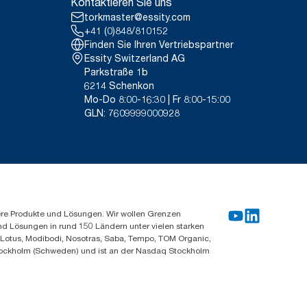
Kontaktieren Sie uns
torkmaster@essity.com
+41 (0)848/810152
Finden Sie Ihren Vertriebspartner
Essity Switzerland AG
Parkstraße 1b
6214 Schenkon
Mo-Do 8:00-16:30 | Fr 8:00-15:00
GLN: 7609999000928
ere Produkte und Lösungen. Wir wollen Grenzen
und Lösungen in rund 150 Ländern unter vielen starken
, Lotus, Modibodi, Nosotras, Saba, Tempo, TOM Organic,
n Stockholm (Schweden) und ist an der Nasdaq Stockholm