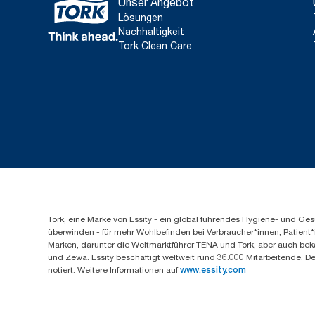
Unser Angebot
Lösungen
Nachhaltigkeit
Tork Clean Care
Tork, eine Marke von Essity - ein global führendes Hygiene- und 
überwinden - für mehr Wohlbefinden bei Verbraucher*innen, Patient*
Marken, darunter die Weltmarktführer TENA und Tork, aber auch bek
und Zewa. Essity beschäftigt weltweit rund 36.000 Mitarbeitende. D
notiert. Weitere Informationen auf
www.essity.com