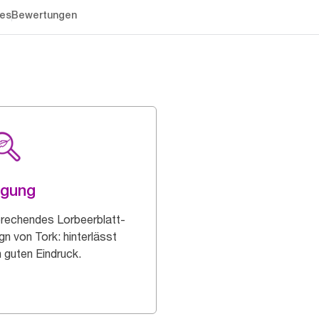
es
Bewertungen
ägung
rechendes Lorbeerblatt-
gn von Tork: hinterlässt
n guten Eindruck.