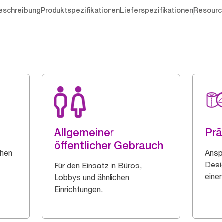
eschreibung
Produktspezifikationen
Lieferspezifikationen
Resourc
Allgemeiner
Pr
öffentlicher Gebrauch
chen
Ansp
Desi
Für den Einsatz in Büros,
d
eine
Lobbys und ähnlichen
Einrichtungen.