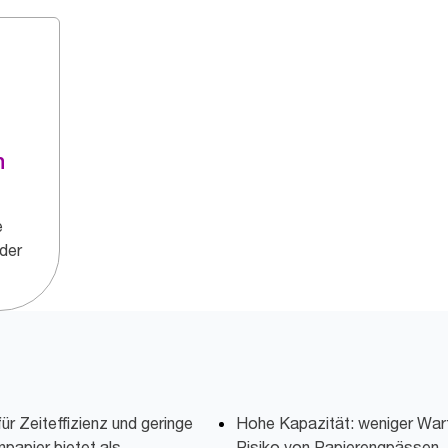
n
e
der
r Zeiteffizienz und geringe
Hohe Kapazität: weniger War
npapier bietet als
Risiko von Papierengpässen.