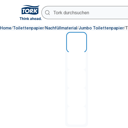
/
/
/
/
Home
Toilettenpapier
Nachfüllmaterial
Jumbo Toilettenpapier
T
1 of 5