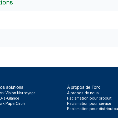
tions
os solutions
À propos de Tork
ork Vision Nettoyage
À propos de nous
D-a-Glance
Reclamation pour produit
ork PaperCircle
Reclamation pour service
Reclamation pour distributeu