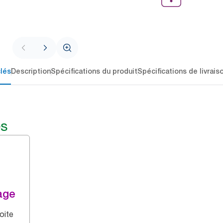
lés
Description
Spécifications du produit
Spécifications de livrais
és
age
oite