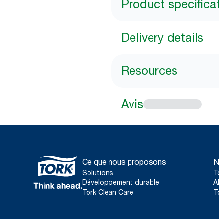
Product specifica
Delivery details
Resources
Avis
Ce que nous proposons
N
Solutions
T
Développement durable
A
Tork Clean Care
T