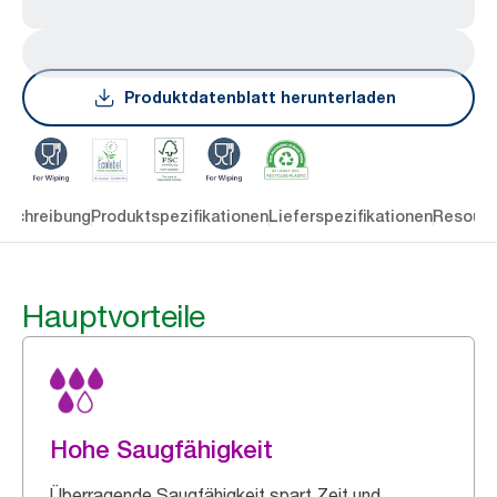
Produktdatenblatt herunterladen
eschreibung
Produktspezifikationen
Lieferspezifikationen
Resourc
Hauptvorteile
Hohe Saugfähigkeit
Überragende Saugfähigkeit spart Zeit und