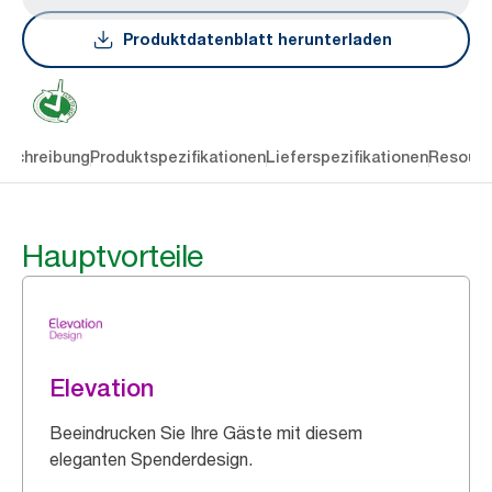
Produktdatenblatt herunterladen
eschreibung
Produktspezifikationen
Lieferspezifikationen
Resourc
Hauptvorteile
Elevation
Beeindrucken Sie Ihre Gäste mit diesem
eleganten Spenderdesign.