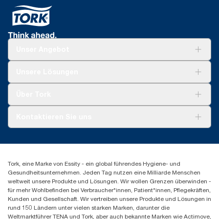
Unser Angebot
Lösungen
Unsere Lösungen
Nachhaltigkeit
Tork Clean Care
Tork Vision Reinigung
Über Tork
Montage & Spenderrecycling
AD-a-Glance
Tork PaperCircle
Über uns
Kontaktieren Sie uns
Erfolgsgeschichten
Presse & Neuigkeiten
torkmaster@essity.com
Produktreklamation
+49 (0)621/778 4700
Servicereklamation
Finden Sie Ihren Vertriebspartner
Spenderreklamation
Tork, eine Marke von Essity - ein global führendes Hygiene- und
Essity Professional Hygiene Germany GmbH
Gesundheitsunternehmen. Jeden Tag nutzen eine Milliarde Menschen
Sandhofer Straße 176
weltweit unsere Produkte und Lösungen. Wir wollen Grenzen überwinden -
68305 Mannheim
für mehr Wohlbefinden bei Verbraucher*innen, Patient*innen, Pflegekräften,
Mo-Do 8:00-16:30 Uhr | Fr 8:00-15:00
Kunden und Gesellschaft. Wir vertreiben unsere Produkte und Lösungen in
rund 150 Ländern unter vielen starken Marken, darunter die
Weltmarktführer TENA und Tork, aber auch bekannte Marken wie Actimove,