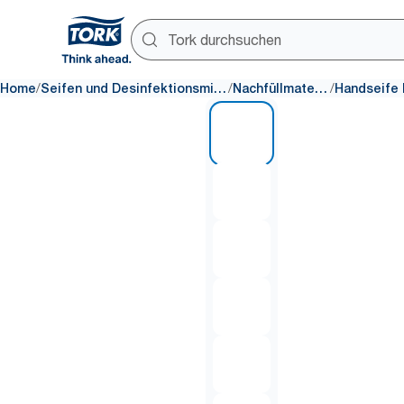
/
/
/
Home
Seifen und Desinfektionsmittel
Nachfüllmaterial
1 of 6