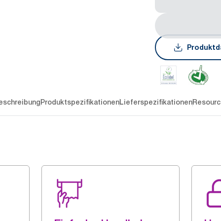
Produktd
eschreibung
Produktspezifikationen
Lieferspezifikationen
Resourc