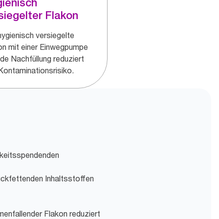
ienisch
siegelter Flakon
hygienisch versiegelte
on mit einer Einwegpumpe
ede Nachfüllung reduziert
Kontaminationsrisiko.
igkeitsspendenden
ückfettenden Inhaltsstoffen
menfallender Flakon reduziert