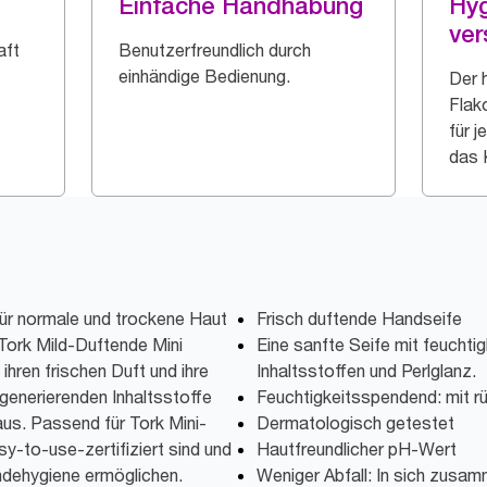
Einfache Handhabung
Hyg
ver
aft
Benutzerfreundlich durch
einhändige Bedienung.
Der 
Flak
für j
das 
für normale und trockene Haut
Frisch duftende Handseife
Tork Mild-Duftende Mini
Eine sanfte Seife mit feucht
ihren frischen Duft und ihre
Inhaltsstoffen und Perlglanz.
generierenden Inhaltsstoffe
Feuchtigkeitsspendend: mit r
us. Passend für Tork Mini-
Dermatologisch getestet
sy-to-use-zertifiziert sind und
Hautfreundlicher pH-Wert
ndehygiene ermöglichen.
Weniger Abfall: In sich zusam