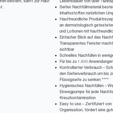
ffen besteht, sanft zur Haut
Lebensdauer von über 1&nbsp
t.
Seifen Nachfüllmaterial best
Inhaltsstoffen natürlichen Urs
Hautfreundliche Produktrezep
an dermatologisch getesteten
und Lotionen mit hautfreundl
Einfacher Blick auf das Nachf
Transparentes Fenster macht 
sichtbar
Schnelles Nachfüllen in wenig
Für bis zu 1.650 Anwendunge
Kontrollierter Verbrauch – Sc
den Seifenverbrauch um bis 
Flüssigseife zu senken ****
Hygienisches Nachfüllen – We
Einwegpumpe für jede Nachfüll
Kreuzkontamination
Easy to use – Zertifiziert v
Organisation, fördert eine gut