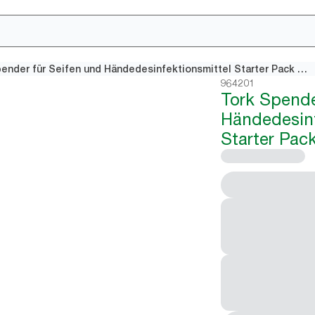
Tork Spender für Seifen und Händedesinfektionsmittel Starter Pack Weiß S4
964201
Tork Spende
Händedesinf
Starter Pac