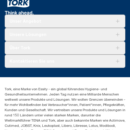
Unser Angebot
Lösungen
Unsere Lösungen
Nachhaltigkeit
Tork Clean Care
Tork Vision Reinigung
Über Tork
Montage & Spenderrecycling
AD-a-Glance
Tork PaperCircle
Über uns
Kontaktieren Sie uns
Erfolgsgeschichten
Presse & Neuigkeiten
torkmaster@essity.com
Produktreklamation
+49 (0)621/778 4700
Servicereklamation
Finden Sie Ihren Vertriebspartner
Spenderreklamation
Tork, eine Marke von Essity - ein global führendes Hygiene- und
Essity Professional Hygiene Germany GmbH
Gesundheitsunternehmen. Jeden Tag nutzen eine Milliarde Menschen
Sandhofer Straße 176
weltweit unsere Produkte und Lösungen. Wir wollen Grenzen überwinden -
68305 Mannheim
für mehr Wohlbefinden bei Verbraucher*innen, Patient*innen, Pflegekräften,
Mo-Do 8:00-16:30 Uhr | Fr 8:00-15:00
Kunden und Gesellschaft. Wir vertreiben unsere Produkte und Lösungen in
rund 150 Ländern unter vielen starken Marken, darunter die
Weltmarktführer TENA und Tork, aber auch bekannte Marken wie Actimove,
Cutimed, JOBST, Knix, Leukoplast, Libero, Libresse, Lotus, Modibodi,