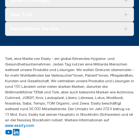
Unsere Lösungen
Nachhaltigkeit
Tork Clean Care
Tork Vision Reinigung
Über Tork
Montage & Spenderrecycling
AD-a-Glance
Tork PaperCircle
Über uns
Kontaktieren Sie uns
Erfolgsgeschichten
Presse & Neuigkeiten
torkmaster@essity.com
Produktreklamation
+49 (0)621/778 4700
Servicereklamation
Finden Sie Ihren Vertriebspartner
Spenderreklamation
Tork, eine Marke von Essity - ein global führendes Hygiene- und
Essity Professional Hygiene Germany GmbH
Gesundheitsunternehmen. Jeden Tag nutzen eine Milliarde Menschen
Sandhofer Straße 176
weltweit unsere Produkte und Lösungen. Wir wollen Grenzen überwinden -
68305 Mannheim
für mehr Wohlbefinden bei Verbraucher*innen, Patient*innen, Pflegekräften,
Mo-Do 8:00-16:30 Uhr | Fr 8:00-15:00
Kunden und Gesellschaft. Wir vertreiben unsere Produkte und Lösungen in
rund 150 Ländern unter vielen starken Marken, darunter die
Weltmarktführer TENA und Tork, aber auch bekannte Marken wie Actimove,
Cutimed, JOBST, Knix, Leukoplast, Libero, Libresse, Lotus, Modibodi,
Nosotras, Saba, Tempo, TOM Organic, und Zewa. Essity beschäftigt
weltweit rund 36.000 Mitarbeitende. Der Umsatz im Jahr 2024 betrug ca.
13 Mrd. Euro. Essity hat seinen Hauptsitz in Stockholm (Schweden) und ist
an der Nasdaq Stockholm notiert. Weitere Informationen auf
www.essity.com