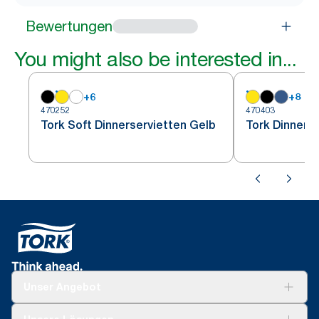
Bewertungen
You might also be interested in...
+
6
+
8
470252
470403
Tork Soft Dinnerservietten Gelb
Tork Dinners
Unser Angebot
Lösungen