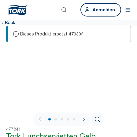
Anmelden
Back
Dieses Produkt ersetzt
470302
1 / 7
477841
Tork Lunchservietten Gelb