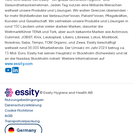
Essity Professional Hygiene Germany GmbH
Gesundheitsunternehmen. Jeden Tag nutzen eine Milliarde Menschen
Sandhofer Straße 176
weltweit unsere Produkte und Lösungen. Wir wollen Grenzen überwinden -
68305 Mannheim
für mehr Wohlbefinden bei Verbraucher*innen, Patient*innen, Pflegekräften,
Mo-Do 8:00-16:30 Uhr | Fr 8:00-15:00
Kunden und Gesellschaft. Wir vertreiben unsere Produkte und Lösungen in
rund 150 Ländern unter vielen starken Marken, darunter die
Weltmarktführer TENA und Tork, aber auch bekannte Marken wie Actimove,
Cutimed, JOBST, Knix, Leukoplast, Libero, Libresse, Lotus, Modibodi,
Nosotras, Saba, Tempo, TOM Organic, und Zewa. Essity beschäftigt
weltweit rund 36.000 Mitarbeitende. Der Umsatz im Jahr 2024 betrug ca.
13 Mrd. Euro. Essity hat seinen Hauptsitz in Stockholm (Schweden) und ist
an der Nasdaq Stockholm notiert. Weitere Informationen auf
www.essity.com
© Essity Hygiene and Health AB
Nutzungsbedingungen
Datenschutzerklärung
Cookie Richtlinie
AGB
Transportverpackung
Germany