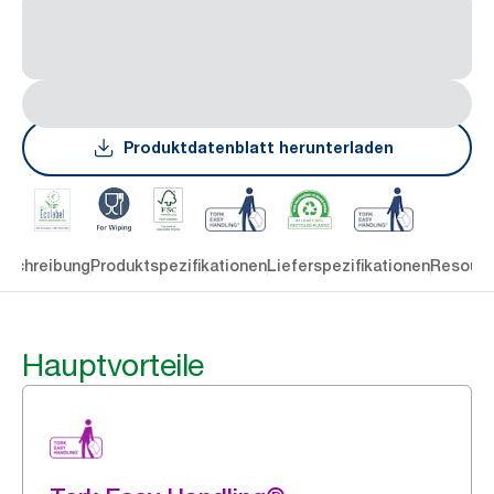
Produktdatenblatt herunterladen
eschreibung
Produktspezifikationen
Lieferspezifikationen
Resourc
Hauptvorteile