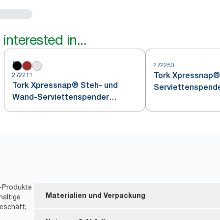
interested in...
272250
Tork Xpressnap® 
272211
Tork Xpressnap® Steh- und
Serviettenspend
Wand-Serviettenspender
Schwarz N4
t-Produkte
Materialien und Verpackung
haltige
eschäft,