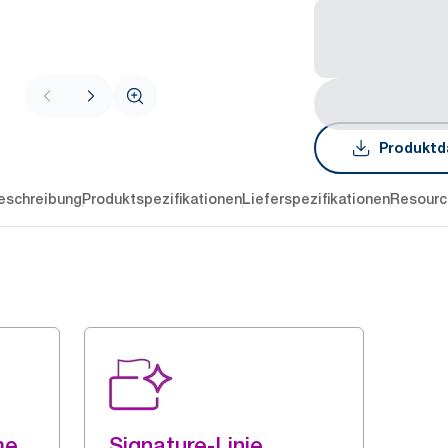
Produktd
eschreibung
Produktspezifikationen
Lieferspezifikationen
Resourc
me
Signature-Linie