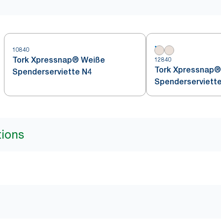
10840
Tork Xpressnap® Weiße
12840
Tork Xpressnap®
Spenderserviette N4
Spenderserviett
tions