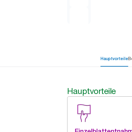
Hauptvorteile
B
Hauptvorteile
Einzelblattentnah