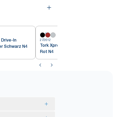
Drive-In
272612
2
Tork Xpressnap® Tischspender
er Schwarz N4
Rot N4