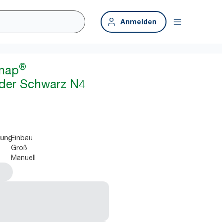
Anmelden
®
snap
der Schwarz N4
Einbau
rung
Groß
Manuell