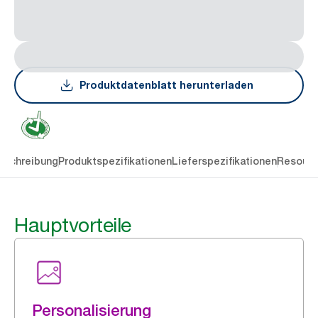
Produktdatenblatt herunterladen
eschreibung
Produktspezifikationen
Lieferspezifikationen
Resourc
Hauptvorteile
Personalisierung