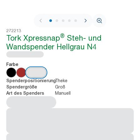
1 / 8
272213
®
Tork Xpressnap
Steh- und
Wandspender Hellgrau N4
Farbe
Theke
Spenderpositionierung
Groß
Spendergröße
Manuell
Art des Spenders