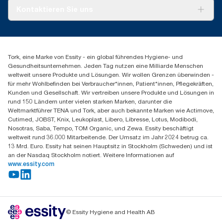
verwendet wurde.
ergebenden CO2-Einsparungen wurden in einer von externen
Tork PaperCircle
Über uns
Kontaktieren Sie uns
Stellen geprüften Cradle-to-grave-Lebenszyklusanalyse (LCA)
Erfolgsgeschichten
quantifiziert.
Presse & Neuigkeiten
torkmaster@essity.com
Produktreklamation
+49 (0)621/778 4700
Servicereklamation
Finden Sie Ihren Vertriebspartner
Spenderreklamation
Tork, eine Marke von Essity - ein global führendes Hygiene- und
Essity Professional Hygiene Germany GmbH
Gesundheitsunternehmen. Jeden Tag nutzen eine Milliarde Menschen
Sandhofer Straße 176
weltweit unsere Produkte und Lösungen. Wir wollen Grenzen überwinden -
68305 Mannheim
für mehr Wohlbefinden bei Verbraucher*innen, Patient*innen, Pflegekräften,
Mo-Do 8:00-16:30 Uhr | Fr 8:00-15:00
Kunden und Gesellschaft. Wir vertreiben unsere Produkte und Lösungen in
rund 150 Ländern unter vielen starken Marken, darunter die
Weltmarktführer TENA und Tork, aber auch bekannte Marken wie Actimove,
Cutimed, JOBST, Knix, Leukoplast, Libero, Libresse, Lotus, Modibodi,
Nosotras, Saba, Tempo, TOM Organic, und Zewa. Essity beschäftigt
weltweit rund 36.000 Mitarbeitende. Der Umsatz im Jahr 2024 betrug ca.
13 Mrd. Euro. Essity hat seinen Hauptsitz in Stockholm (Schweden) und ist
an der Nasdaq Stockholm notiert. Weitere Informationen auf
www.essity.com
© Essity Hygiene and Health AB