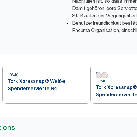
Nachfüllen ist, so dass immer
Damit gehören leere Serviett
Stoßzeiten der Vergangenheit
Benutzerfreundlichkeit bestä
Rheuma Organisation, einschli
10840
Tork Xpressnap® Weiße
12840
Tork Xpressnap®
Spenderserviette N4
Spenderserviett
tions