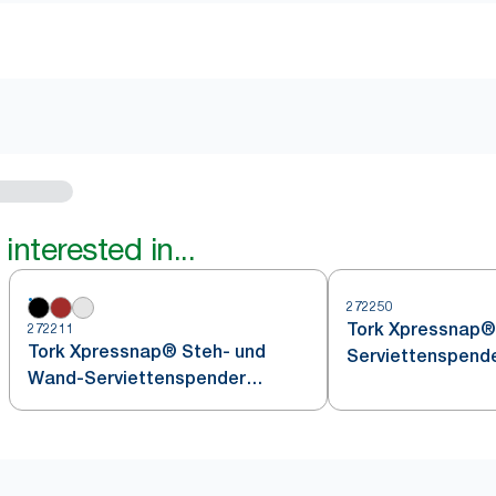
interested in...
272250
Tork Xpressnap® 
272211
Tork Xpressnap® Steh- und
Serviettenspend
Wand-Serviettenspender
Schwarz N4