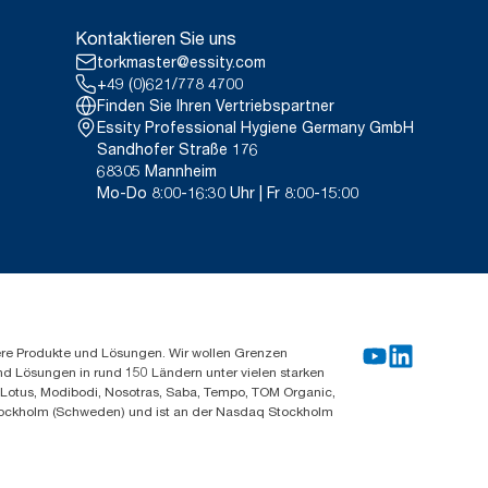
Kontaktieren Sie uns
 CO2-Fußabdruck aller
triellen Kompostierbehältern bei
rüber hinaus bitte sicherstellen,
ezugs von Strom aus
torkmaster@essity.com
cht kompostierbaren Substanzen
erkunftsnachweise verifiziert und
+49 (0)621/778 4700
rden in einer von externen
Finden Sie Ihren Vertriebspartner
antifiziert.
Essity Professional Hygiene Germany GmbH
Sandhofer Straße 176
68305 Mannheim
Mo-Do 8:00-16:30 Uhr | Fr 8:00-15:00
ere Produkte und Lösungen. Wir wollen Grenzen
und Lösungen in rund 150 Ländern unter vielen starken
, Lotus, Modibodi, Nosotras, Saba, Tempo, TOM Organic,
n Stockholm (Schweden) und ist an der Nasdaq Stockholm