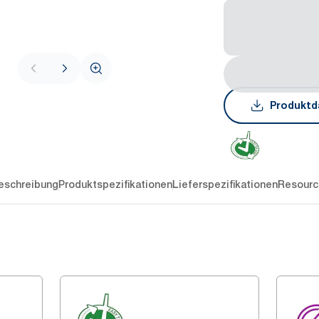
Produktd
eschreibung
Produktspezifikationen
Lieferspezifikationen
Resourc