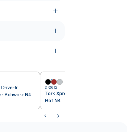
Drive-In
272612
2
Tork Xpressnap® Tischspender
er Schwarz N4
Rot N4