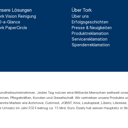
(271600 mit 10935)
Verbrauch gedacht.
*
Zertifiziert von der Schwedischen Rheuma-Organisation.
nsere Lösungen
Über Tork
***
**
Durchschnittlicher Wert, im Vergleich zum durchschnittlichen
Lokale Einschränkungen möglich. Vor der Entsorgung in indus
lokalen Behörden erfragen, ob das Produkt angenommen wird. Da
Xpressnap® System (N4) Nachfüllpackungen vor Beginn des B
rk Vision Reinigung
Über uns
dass das Produkt nicht in Verbindung mit gefährlichen oder ni
erneuerbaren Quellen für unsere Papierherstellung, der durch H
D-a-Glance
Erfolgsgeschichten
verwendet wurde.
bestätigt ist. Die sich daraus ergebenden CO2-Einsparungen wu
rk PaperCircle
Presse & Neuigkeiten
Stellen geprüften Cradle-to-grave-Lebenszyklusanalyse (LCA) qu
Produktreklamation
Servicereklamation
Spenderreklamation
Gesundheitsunternehmen. Jeden Tag nutzen eine Milliarde Menschen weltweit uns
innen, Pflegekräften, Kunden und Gesellschaft. Wir vertreiben unsere Produkte 
annte Marken wie Actimove, Cutimed, JOBST, Knix, Leukoplast, Libero, Libresse
er Umsatz im Jahr 2024 betrug ca. 13 Mrd. Euro. Essity hat seinen Hauptsitz i