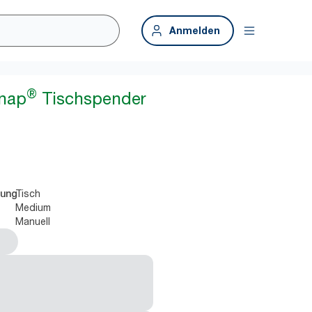
Anmelden
®
snap
Tischspender
Tisch
rung
Medium
Manuell