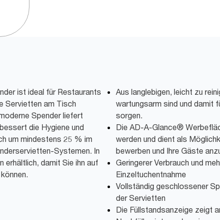
er ist ideal für Restaurants
Aus langlebigen, leicht zu rein
ie Servietten am Tisch
wartungsarm sind und damit f
moderne Spender liefert
sorgen.
rbessert die Hygiene und
Die AD-A-Glance® Werbefläche
uch um mindestens 25 % im
werden und dient als Möglichk
nderservietten-Systemen. In
bewerben und Ihre Gäste anz
erhältlich, damit Sie ihn auf
Geringerer Verbrauch und meh
 können.
Einzeltuchentnahme
Vollständig geschlossener Sp
der Servietten
Die Füllstandsanzeige zeigt 