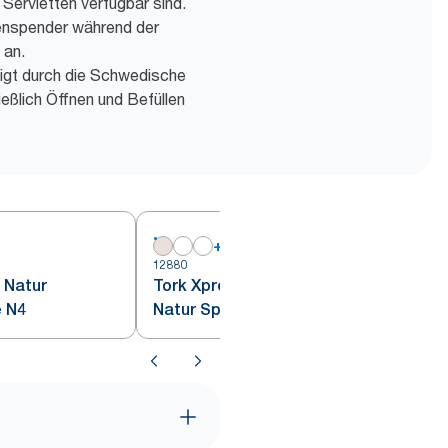
 Servietten verfügbar sind.
enspender während der
 an.
tigt durch die Schwedische
eßlich Öffnen und Befüllen
+
5
12880
1
 Natur
Tork Xpressnap® Extra Soft
e N4
Natur Spenderserviette N4