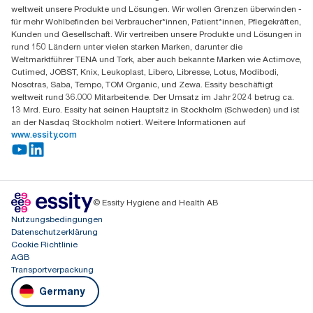
Sandhofer Straße 176
weltweit unsere Produkte und Lösungen. Wir wollen Grenzen überwinden -
68305 Mannheim
für mehr Wohlbefinden bei Verbraucher*innen, Patient*innen, Pflegekräften,
Mo-Do 8:00-16:30 Uhr | Fr 8:00-15:00
Kunden und Gesellschaft. Wir vertreiben unsere Produkte und Lösungen in
rund 150 Ländern unter vielen starken Marken, darunter die
Weltmarktführer TENA und Tork, aber auch bekannte Marken wie Actimove,
Cutimed, JOBST, Knix, Leukoplast, Libero, Libresse, Lotus, Modibodi,
Nosotras, Saba, Tempo, TOM Organic, und Zewa. Essity beschäftigt
weltweit rund 36.000 Mitarbeitende. Der Umsatz im Jahr 2024 betrug ca.
13 Mrd. Euro. Essity hat seinen Hauptsitz in Stockholm (Schweden) und ist
an der Nasdaq Stockholm notiert. Weitere Informationen auf
www.essity.com
© Essity Hygiene and Health AB
Nutzungsbedingungen
Datenschutzerklärung
Cookie Richtlinie
AGB
Transportverpackung
Germany