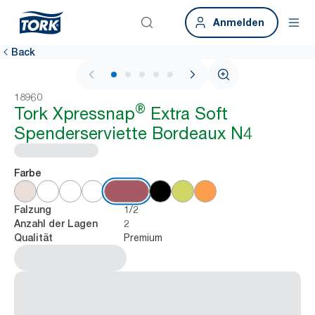
Anmelden
Back
1 / 7
18960
®
Tork Xpressnap
Extra Soft
Spenderserviette Bordeaux N4
Farbe
1/2
Falzung
2
Anzahl der Lagen
Premium
Qualität