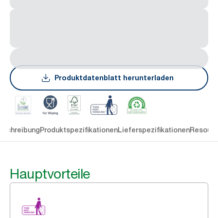
Produktdatenblatt herunterladen
eschreibung
Produktspezifikationen
Lieferspezifikationen
Resourc
Hauptvorteile