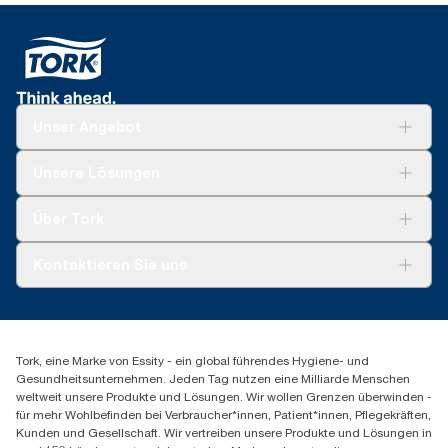
quantifiziert.
Unser Angebot
Lösungen
Unsere Lösungen
Nachhaltigkeit
Tork Clean Care
Tork Vision Reinigung
Über Tork
Montage & Spenderrecycling
AD-a-Glance
Tork PaperCircle
Über uns
Kontaktieren Sie uns
Erfolgsgeschichten
Presse & Neuigkeiten
torkmaster@essity.com
Produktreklamation
+49 (0)621/778 4700
Servicereklamation
Finden Sie Ihren Vertriebspartner
Spenderreklamation
Tork, eine Marke von Essity - ein global führendes Hygiene- und
Essity Professional Hygiene Germany GmbH
Gesundheitsunternehmen. Jeden Tag nutzen eine Milliarde Menschen
Sandhofer Straße 176
weltweit unsere Produkte und Lösungen. Wir wollen Grenzen überwinden -
68305 Mannheim
für mehr Wohlbefinden bei Verbraucher*innen, Patient*innen, Pflegekräften,
Mo-Do 8:00-16:30 Uhr | Fr 8:00-15:00
Kunden und Gesellschaft. Wir vertreiben unsere Produkte und Lösungen in