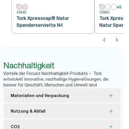
+
5
12840
12880
Tork Xpressnap® Natur
Tork Xpressn
Spenderserviette N4
Natur Spende
Nachhaltigkeit
Vorteile der Focus4 Nachhaltigkeit-Produkte – Tork
entwickelt innovative, nachhaltige Hygienelösungen, die
besser für Geschäft, Menschen und Umwelt sind
Materialien und Verpackung
Tork Xpressnap Fit Servietten Natur werden zu
Nutzung & Abfall
100 % aus recycelten Fasern hergestellt. 30 – 70 %
der Fasern stammen aus alternativen Quellen wie
83 % weniger weggeworfene unbenutzte
CO2
Getränke- und Pappkartons.