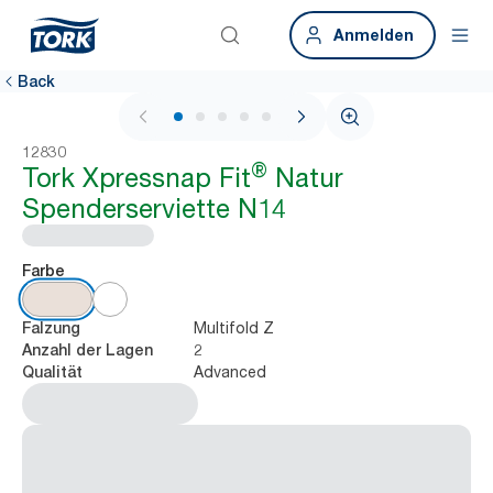
Anmelden
Back
1 / 8
12830
®
Tork Xpressnap Fit
Natur
Spenderserviette N14
Farbe
Multifold Z
Falzung
2
Anzahl der Lagen
Advanced
Qualität