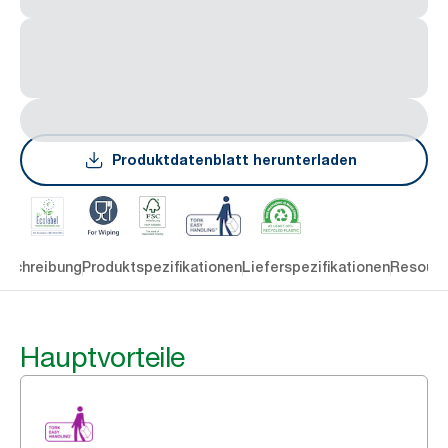
Produktdatenblatt herunterladen
eschreibung
Produktspezifikationen
Lieferspezifikationen
Resourc
Hauptvorteile