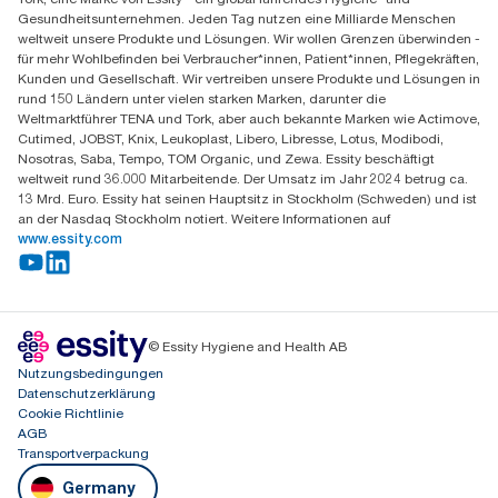
Essity Professional Hygiene Germany GmbH
Gesundheitsunternehmen. Jeden Tag nutzen eine Milliarde Menschen
Sandhofer Straße 176
weltweit unsere Produkte und Lösungen. Wir wollen Grenzen überwinden -
68305 Mannheim
für mehr Wohlbefinden bei Verbraucher*innen, Patient*innen, Pflegekräften,
Mo-Do 8:00-16:30 Uhr | Fr 8:00-15:00
Kunden und Gesellschaft. Wir vertreiben unsere Produkte und Lösungen in
rund 150 Ländern unter vielen starken Marken, darunter die
Weltmarktführer TENA und Tork, aber auch bekannte Marken wie Actimove,
Cutimed, JOBST, Knix, Leukoplast, Libero, Libresse, Lotus, Modibodi,
Nosotras, Saba, Tempo, TOM Organic, und Zewa. Essity beschäftigt
weltweit rund 36.000 Mitarbeitende. Der Umsatz im Jahr 2024 betrug ca.
13 Mrd. Euro. Essity hat seinen Hauptsitz in Stockholm (Schweden) und ist
an der Nasdaq Stockholm notiert. Weitere Informationen auf
www.essity.com
© Essity Hygiene and Health AB
Nutzungsbedingungen
Datenschutzerklärung
Cookie Richtlinie
AGB
Transportverpackung
Germany