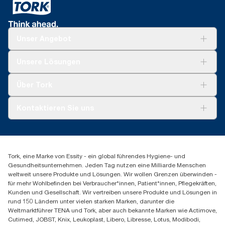
Unser Angebot
Lösungen
Unsere Lösungen
Nachhaltigkeit
Tork Clean Care
Tork Vision Reinigung
Über Tork
Montage & Spenderrecycling
AD-a-Glance
Tork PaperCircle
Über uns
Kontaktieren Sie uns
Erfolgsgeschichten
Presse & Neuigkeiten
torkmaster@essity.com
Produktreklamation
+49 (0)621/778 4700
Servicereklamation
Finden Sie Ihren Vertriebspartner
Spenderreklamation
Tork, eine Marke von Essity - ein global führendes Hygiene- und
Essity Professional Hygiene Germany GmbH
Gesundheitsunternehmen. Jeden Tag nutzen eine Milliarde Menschen
Sandhofer Straße 176
weltweit unsere Produkte und Lösungen. Wir wollen Grenzen überwinden -
68305 Mannheim
für mehr Wohlbefinden bei Verbraucher*innen, Patient*innen, Pflegekräften,
Mo-Do 8:00-16:30 Uhr | Fr 8:00-15:00
Kunden und Gesellschaft. Wir vertreiben unsere Produkte und Lösungen in
rund 150 Ländern unter vielen starken Marken, darunter die
Weltmarktführer TENA und Tork, aber auch bekannte Marken wie Actimove,
Cutimed, JOBST, Knix, Leukoplast, Libero, Libresse, Lotus, Modibodi,