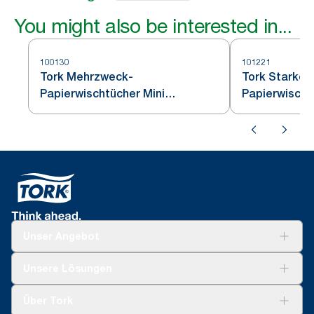
You might also be interested in...
100130
101221
Tork Mehrzweck-
Tork Starke
Papierwischtücher Mini
Papierwischt
Innenabrollung Weiß M1
Innenabrollu
Unser Angebot
Lösungen
Unsere Lösungen
Nachhaltigkeit
Tork Clean Care
Tork Vision Reinigung
Über Tork
Montage & Spenderrecycling
AD-a-Glance