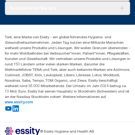
Tork PaperCircle
Über uns
Kontaktieren Sie uns
Erfolgsgeschichten
Presse & Neuigkeiten
torkmaster@essity.com
Produktreklamation
+49 (0)621/778 4700
Servicereklamation
Finden Sie Ihren Vertriebspartner
Spenderreklamation
Tork, eine Marke von Essity - ein global führendes Hygiene- und
Essity Professional Hygiene Germany GmbH
Gesundheitsunternehmen. Jeden Tag nutzen eine Milliarde Menschen
Sandhofer Straße 176
weltweit unsere Produkte und Lösungen. Wir wollen Grenzen überwinden -
68305 Mannheim
für mehr Wohlbefinden bei Verbraucher*innen, Patient*innen, Pflegekräften,
Mo-Do 8:00-16:30 Uhr | Fr 8:00-15:00
Kunden und Gesellschaft. Wir vertreiben unsere Produkte und Lösungen in
rund 150 Ländern unter vielen starken Marken, darunter die
Weltmarktführer TENA und Tork, aber auch bekannte Marken wie Actimove,
Cutimed, JOBST, Knix, Leukoplast, Libero, Libresse, Lotus, Modibodi,
Nosotras, Saba, Tempo, TOM Organic, und Zewa. Essity beschäftigt
weltweit rund 36.000 Mitarbeitende. Der Umsatz im Jahr 2024 betrug ca.
13 Mrd. Euro. Essity hat seinen Hauptsitz in Stockholm (Schweden) und ist
an der Nasdaq Stockholm notiert. Weitere Informationen auf
www.essity.com
© Essity Hygiene and Health AB