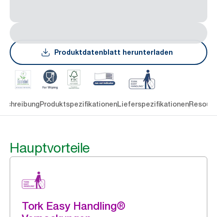
Produktdatenblatt herunterladen
eschreibung
Produktspezifikationen
Lieferspezifikationen
Resourc
Hauptvorteile
Tork Easy Handling®