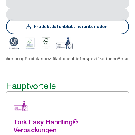
Produktdatenblatt herunterladen
eschreibung
Produktspezifikationen
Lieferspezifikationen
Resourc
Hauptvorteile
Tork Easy Handling®
Verpackungen