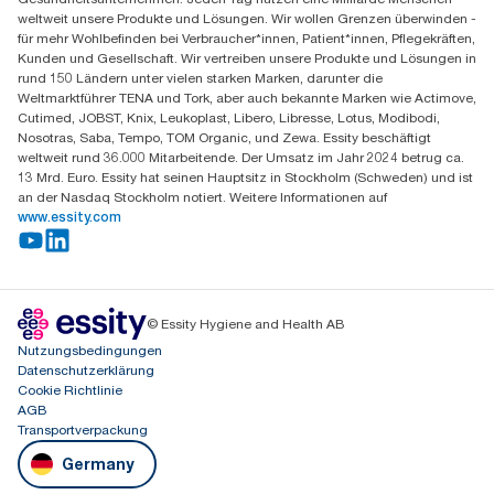
Sandhofer Straße 176
weltweit unsere Produkte und Lösungen. Wir wollen Grenzen überwinden -
68305 Mannheim
für mehr Wohlbefinden bei Verbraucher*innen, Patient*innen, Pflegekräften,
Mo-Do 8:00-16:30 Uhr | Fr 8:00-15:00
Kunden und Gesellschaft. Wir vertreiben unsere Produkte und Lösungen in
rund 150 Ländern unter vielen starken Marken, darunter die
Weltmarktführer TENA und Tork, aber auch bekannte Marken wie Actimove,
Cutimed, JOBST, Knix, Leukoplast, Libero, Libresse, Lotus, Modibodi,
Nosotras, Saba, Tempo, TOM Organic, und Zewa. Essity beschäftigt
weltweit rund 36.000 Mitarbeitende. Der Umsatz im Jahr 2024 betrug ca.
13 Mrd. Euro. Essity hat seinen Hauptsitz in Stockholm (Schweden) und ist
an der Nasdaq Stockholm notiert. Weitere Informationen auf
www.essity.com
© Essity Hygiene and Health AB
Nutzungsbedingungen
Datenschutzerklärung
Cookie Richtlinie
AGB
Transportverpackung
Germany