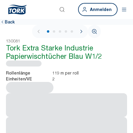
Anmelden
Back
1 / 5
130081
Tork Extra Starke Industrie
Papierwischtücher Blau W1/2
119 m per roll
Rollenlänge
2
Einheiten/VE