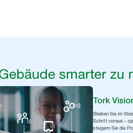
 aus Waschräumen mit Ihren vorhandenen Systemen und erhalte
und bessere Ergebnisse.
hr Gebäude smarter zu
Tork Visi
Bleiben Sie im W
Schritt voraus – op
steigern Sie die Pr