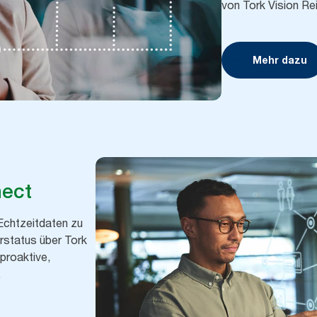
von Tork Vision Re
Mehr dazu
nect
Echtzeitdaten zu
status über Tork
 proaktive,
.