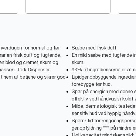
 hverdagen for normal og tør
Sæbe med frisk duft
r en frisk duft og fugtende,
En mild sæbe med fugtende ing
r en blød og cremet skum og
skum.
asser i Tork Dispenser
96% af ingredienserne er af na
et nem at betjene og sikrer god
Lipidgenopbyggende ingredien
forebygge tør hud.
Spar på energien med denne
effektiv ved håndvask i koldt 
Milde, dermatologisk testede, 
sensitiv hud ved hyppig håndv
Sparer tid for rengøringsperso
genopfyldning *** på mindre e
Høj kapacitet mindsker spild