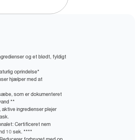
redienser og et blødt, fyldigt
turlig oprindelse*
ser hjælper med at
 sæbe, som er dokumenteret
vand **
aktive ingredienser plejer
ask.
nalet: Certificeret nem
nd 10 sek. ****
: Reducerer forbruget med op