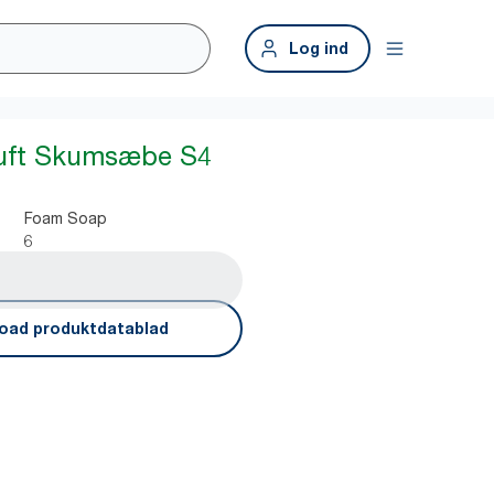
Log ind
Duft Skumsæbe S4
Foam Soap
6
oad produktdatablad