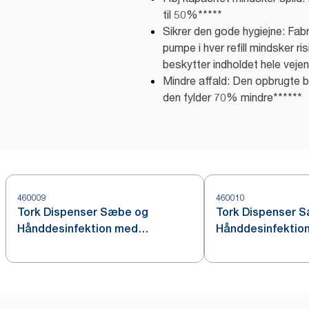
til 50%*****
Sikrer den gode hygiejne: Fab
pumpe i hver refill mindsker r
beskytter indholdet hele vejen 
Mindre affald: Den opbrugte b
den fylder 70% mindre******
460009
460010
Tork Dispenser Sæbe og
Tork Dispenser 
Hånddesinfektion med
Hånddesinfektion 
Intuition™ Sensor, Rustfrit stål
S4
S4