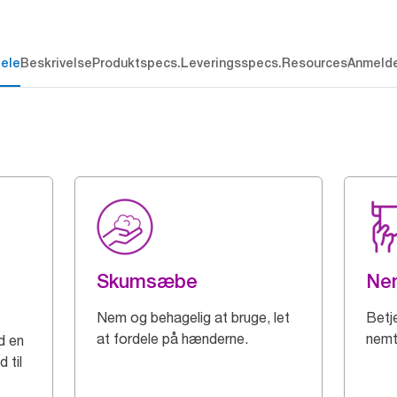
dele
Beskrivelse
Produktspecs.
Leveringsspecs.
Resources
Anmelde
Skumsæbe
Nem
Nem og behagelig at bruge, let
Betj
at fordele på hænderne.
nemt
d en
 til