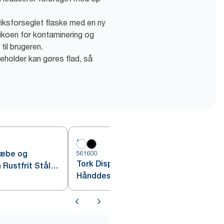
riksforseglet flaske med en ny
isikoen for kontaminering og
til brugeren.
eholder kan gøres flad, så
Sæbe og
561600
5
Tork Dispenser Sæbe og
Rustfrit Stål
Hånddesinfektion med
Intuition™ Sensor, Hvid S4