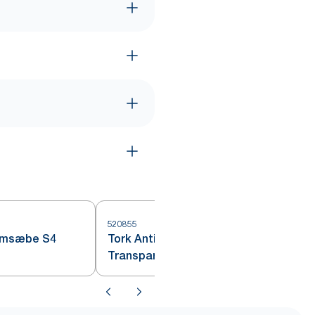
520855
5
kumsæbe S4
Tork Antimikrobiel Skumsæbe
Transparent S4