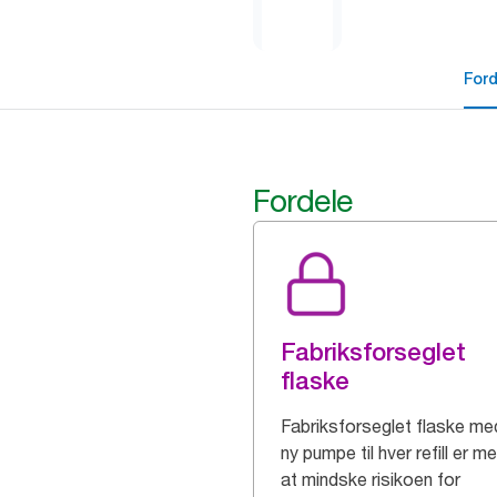
For
Fordele
Fabriksforseglet
flaske
Fabriksforseglet flaske me
ny pumpe til hver refill er med
at mindske risikoen for