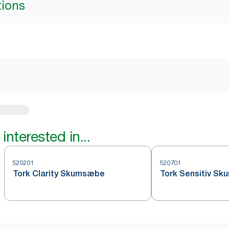
tions
interested in...
520201
520701
Tork Clarity Skumsæbe
Tork Sensitiv S