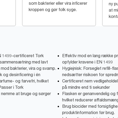
som bakterier eller vira inficerer
ny pu
kroppen og gør folk syge.
at m
kont
1499-certificeret Tork
Effektiv mod en lang række p
 sammensætning med lavt
opfylder kravene i EN 1499
v mod bakterier, vira og svamp.
Hygiejnisk: Forseglet refill
og desinficering i én
nedsætter risikoen for spredni
fume- og farvefri, hvilket
Certificeret nem vedligeholdel
Passer i Tork
på mindre end ti sekunder
r nemme at bruge og sørger
Flasken er genanvendelig og 
hvilket reducerer affaldsmæn
Brug biocider med forsigtighe
produktinformation før brug.