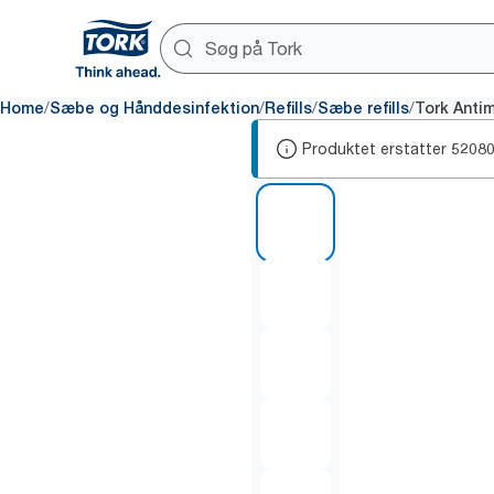
/
/
/
/
Home
Sæbe og Hånddesinfektion
Refills
Sæbe refills
Tork Anti
Produktet erstatter
5208
1 of 6