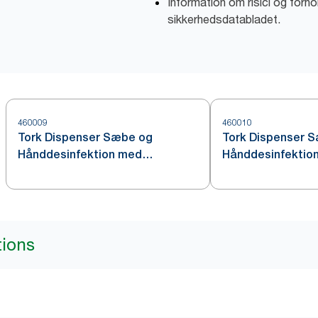
Information om risici og forho
sikkerhedsdatabladet.
460009
460010
Tork Dispenser Sæbe og
Tork Dispenser 
Hånddesinfektion med
Hånddesinfektion 
Intuition™ Sensor, Rustfrit stål
S4
S4
tions