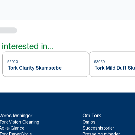
interested in...
520201
520501
Tork Clarity Skumsæbe
Tork Mild Duft 
Vores løsninger
Om Tork
Tork Vision Cleaning
Om os
Ad-a-Glance
Succeshistorier
Tork PaperCircle
Presse og nyheder