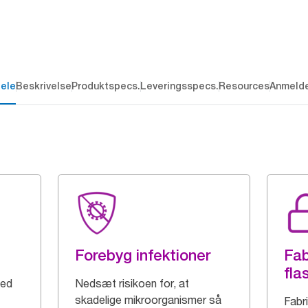
dele
Beskrivelse
Produktspecs.
Leveringsspecs.
Resources
Anmelde
Forebyg infektioner
Fab
fla
med
Nedsæt risikoen for, at
skadelige mikroorganismer så
Fabr