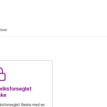
lser
riksforseglet
ske
iksforseglet flaske med en