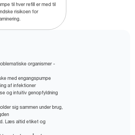
mpe til hver refill er med til
indske risikoen for
aminering.
roblematiske organismer -
-flaske med engangspumpe
ng af infektioner
se og intuitiv genopfyldning
folder sig sammen under brug,
gden
d. Læs altid etiket og