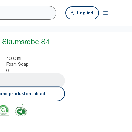
Log ind
s Skumsæbe S4
1000 ml
Foam Soap
6
oad produktdatablad