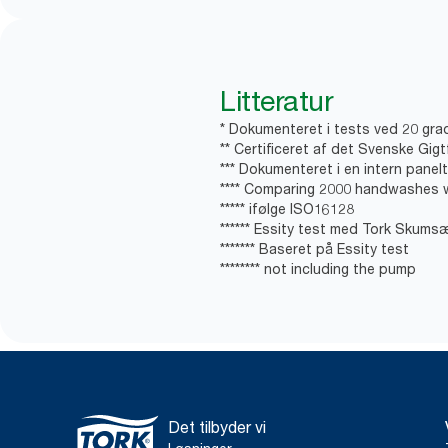
Litteratur
* Dokumenteret i tests ved 20 gra
** Certificeret af det Svenske Gig
*** Dokumenteret i en intern panel
**** Comparing 2000 handwashes w
***** ifølge ISO16128
****** Essity test med Tork Skums
******* Baseret på Essity test
******** not including the pump
Det tilbyder vi