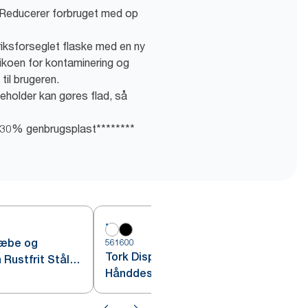
: Reducerer forbruget med op
riksforseglet flaske med en ny
isikoen for kontaminering og
til brugeren.
eholder kan gøres flad, så
f 30% genbrugsplast********
Sæbe og
561600
5
Tork Dispenser Sæbe og
Rustfrit Stål
Hånddesinfektion med
Intuition™ Sensor, Hvid S4