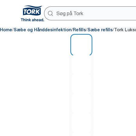
/
/
/
/
Home
Sæbe og Hånddesinfektion
Refills
Sæbe refills
Tork Luk
1 of 6