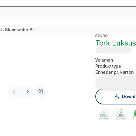
sus Skumsæbe S4
524901
Tork Luksu
Volumen
Produkttype
Enheder pr. karton
Downl