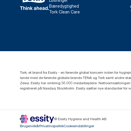
Løsninger
Bæredygtighed
Tork Clean Care
Tork, et brand fra Essity - en førende global koncern inden for hygi
lande med de førende globale brands TENA og Tork samt andre stær
Zewa. Essity har omkring 36.000 medarbejdere. Nettoomsætningen i 
registreret på Nasdaq Stockholm. Essity sætter nye standarder for 
© Essity Hygiene and Health AB
Brugervilkår
Privatlivspolitik
Cookieindstillinger