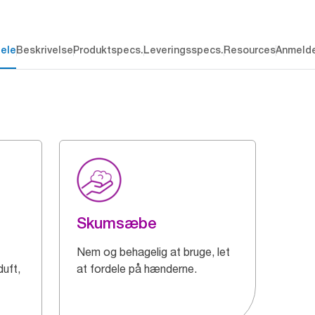
dele
Beskrivelse
Produktspecs.
Leveringsspecs.
Resources
Anmelde
Skumsæbe
Nem og behagelig at bruge, let
duft,
at fordele på hænderne.