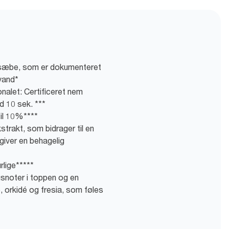
 sæbe, som er dokumenteret
 vand*
nalet: Certificeret nem
d 10 sek. ***
il 10%****
strakt, som bidrager til en
iver en behagelig
rlige*****
usnoter i toppen og en
e, orkidé og fresia, som føles