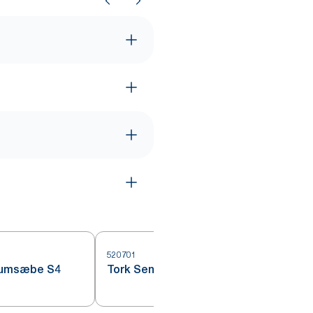
520701
5
Skumsæbe S4
Tork Sensitiv Skumsæbe S4