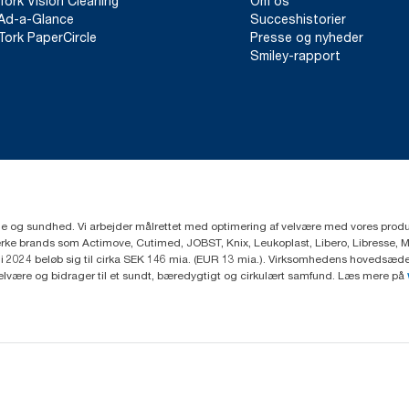
Tork Vision Cleaning
Om os
Ad-a-Glance
Succeshistorier
Tork PaperCircle
Presse og nyheder
Smiley-rapport
ejne og sundhed. Vi arbejder målrettet med optimering af velvære med vores produk
ke brands som Actimove, Cutimed, JOBST, Knix, Leukoplast, Libero, Libresse, 
2024 beløb sig til cirka SEK 146 mia. (EUR 13 mia.). Virksomhedens hovedsæde e
velvære og bidrager til et sundt, bæredygtigt og cirkulært samfund. Læs mere på