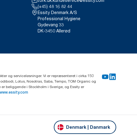
tork.dk.kundeservice@essity.com
(+45) 48 16 82 44
Essity Denmark A/S
Professional Hygiene
Gydevang 33
DK-3450 Allerød
ter og serviceløsninger. Vi er repræsenteret i cirka 150
Modibodi, Lotus, Nosotras, Saba, Tempo, TOM Organic og
r beliggende i Stockholm i Sverige, og Essity er
www.essity.com
Denmark | Danmark