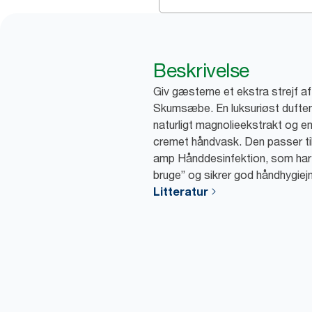
Beskrivelse
Giv gæsterne et ekstra strejf a
Skumsæbe. En luksuriøst duft
naturligt magnolieekstrakt og e
cremet håndvask. Den passer til
amp Hånddesinfektion, som har 
bruge” og sikrer god håndhygiejn
Litteratur