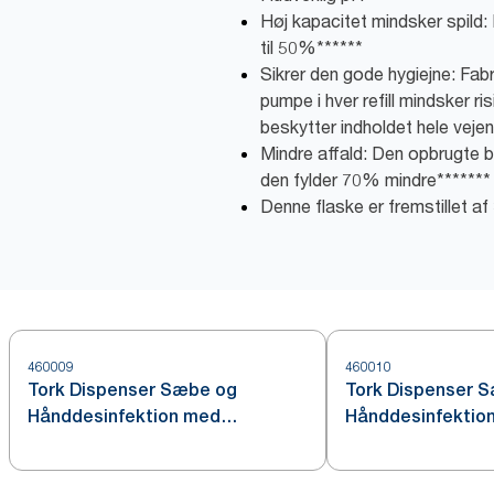
Høj kapacitet mindsker spild
til 50%******
Sikrer den gode hygiejne: Fab
pumpe i hver refill mindsker r
beskytter indholdet hele vejen 
Mindre affald: Den opbrugte b
den fylder 70% mindre*******
Denne flaske er fremstillet a
460009
460010
Tork Dispenser Sæbe og
Tork Dispenser 
Hånddesinfektion med
Hånddesinfektion 
Intuition™ Sensor, Rustfrit stål
S4
S4