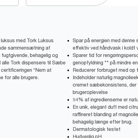
f luksus med Tork Luksus
Spar på energien med denne
ende sammensætning af
effektiv ved håndvask i koldt
n fugtgivende, behagelig og
Sparer tid for rengøringsperso
 alle Tork dispensere til Sæbe
genopfyldning ** på mindre en
certificeringen “Nem at
Reducerer forbruget med op t
e for alle brugere.
Indeholder naturlig magnolieek
cremet sæbekonsistens, der g
brugeroplevelse
94% af ingredienserne er natu
En unik, elegant duft med citr
raffineret blanding af magnoli
behagelig længe efter brug.
Dermatologisk testet
Hudvenlig pH