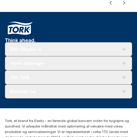
Det tilbyder vi
Løsninger
Vores løsninger
Bæredygtighed
Tork Clean Care
Tork Vision Cleaning
Om Tork
Ad-a-Glance
Tork PaperCircle
Om os
Kontakt os
Succeshistorier
Presse og nyheder
tork.dk.kundeservice@essity.com
Smiley-rapport
(+45) 48 16 82 44
Essity Denmark A/S
Tork, et brand fra Essity - en førende global koncern inden for hygiejne og
Professional Hygiene
sundhed. Vi arbejder målrettet med optimering af velvære med vores
Gydevang 33
produkter og serviceløsninger. Vi er repræsenteret i cirka 150 lande med
DK-3450 Allerød