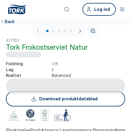
Log ind
Back
1 / 6
477351
Tork Frokostserviet Natur
1/8
Foldning
2
Lag
Advanced
Kvalitet
Download produktdatablad
dele
Beskrivelse
Produktspecs.
Leveringsspecs.
Resources
Anmelde