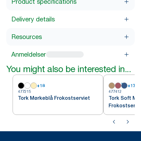
Product specifications
Delivery details
Resources
Anmeldelser
You might also be interested in...
+
18
+
17
477215
477412
Tork Mørkeblå Frokostserviet
Tork Soft Mø
Frokostservi