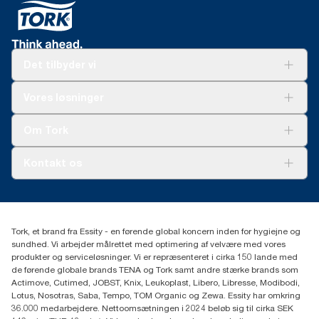
Det tilbyder vi
Løsninger
Vores løsninger
Bæredygtighed
Tork Clean Care
Tork Vision Cleaning
Om Tork
Ad-a-Glance
Tork PaperCircle
Om os
Kontakt os
Succeshistorier
Presse og nyheder
tork.dk.kundeservice@essity.com
Smiley-rapport
(+45) 48 16 82 44
Essity Denmark A/S
Tork, et brand fra Essity - en førende global koncern inden for hygiejne og
Professional Hygiene
sundhed. Vi arbejder målrettet med optimering af velvære med vores
Gydevang 33
produkter og serviceløsninger. Vi er repræsenteret i cirka 150 lande med
DK-3450 Allerød
de førende globale brands TENA og Tork samt andre stærke brands som
Actimove, Cutimed, JOBST, Knix, Leukoplast, Libero, Libresse, Modibodi,
Lotus, Nosotras, Saba, Tempo, TOM Organic og Zewa. Essity har omkring
36.000 medarbejdere. Nettoomsætningen i 2024 beløb sig til cirka SEK