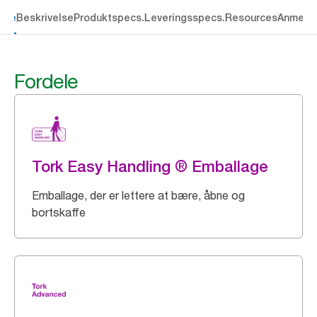
dele
Beskrivelse
Produktspecs.
Leveringsspecs.
Resources
Anmelde
Fordele
Tork Easy Handling ® Emballage
Emballage, der er lettere at bære, åbne og
bortskaffe