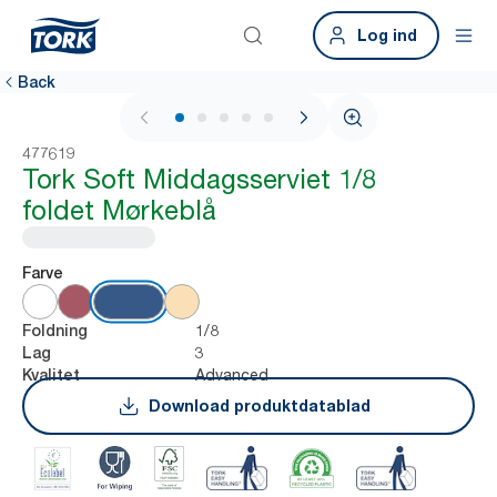
Log ind
Back
1 / 6
477619
Tork Soft Middagsserviet 1/8
foldet Mørkeblå
Farve
1/8
Foldning
3
Lag
Advanced
Kvalitet
Download produktdatablad