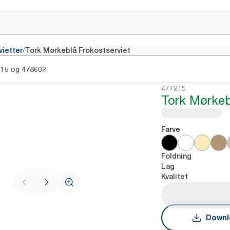
/
vietter
Tork Mørkeblå Frokostserviet
og
015
478602
477215
Tork Mørkeb
Farve
Foldning
Lag
Kvalitet
Downl