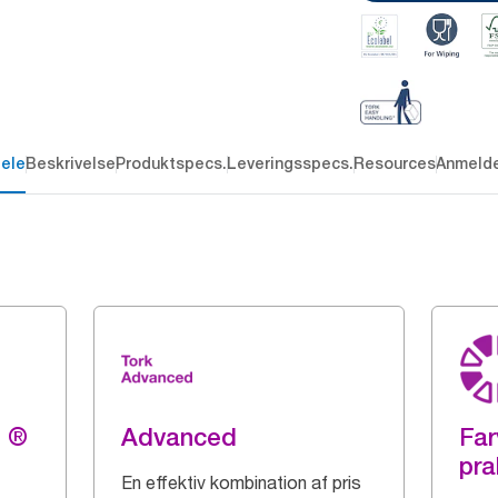
dele
Beskrivelse
Produktspecs.
Leveringsspecs.
Resources
Anmelde
g ®
Advanced
Far
pra
En effektiv kombination af pris