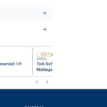
+
17
477913
4
sserviet 1/8
Tork Soft
Middagsserviet Lyseblå