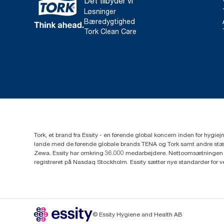
Det tilbyder vi
Løsninger
Bæredygtighed
Tork Clean Care
Tork, et brand fra Essity - en førende global koncern inden for hygi
lande med de førende globale brands TENA og Tork samt andre stær
Zewa. Essity har omkring 36.000 medarbejdere. Nettoomsætningen i 
registreret på Nasdaq Stockholm. Essity sætter nye standarder for 
© Essity Hygiene and Health AB