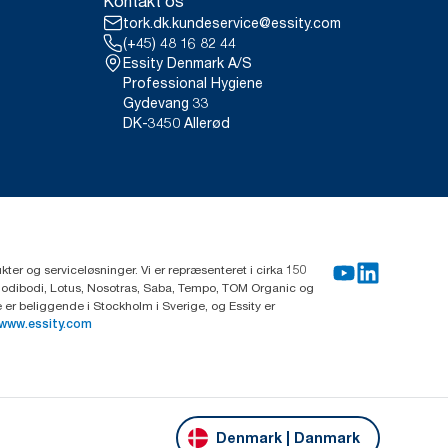
Kontakt os
tork.dk.kundeservice@essity.com
(+45) 48 16 82 44
Essity Denmark A/S
Professional Hygiene
Gydevang 33
DK-3450 Allerød
ter og serviceløsninger. Vi er repræsenteret i cirka 150
Modibodi, Lotus, Nosotras, Saba, Tempo, TOM Organic og
r beliggende i Stockholm i Sverige, og Essity er
www.essity.com
Denmark | Danmark