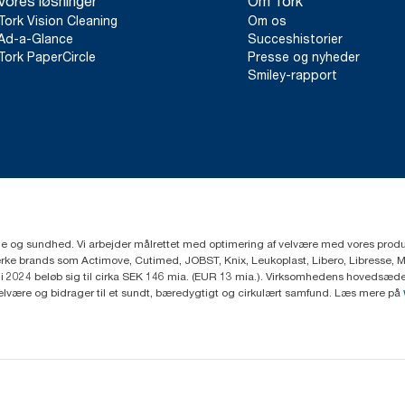
Vores løsninger
Om Tork
Tork Vision Cleaning
Om os
Ad-a-Glance
Succeshistorier
Tork PaperCircle
Presse og nyheder
Smiley-rapport
ejne og sundhed. Vi arbejder målrettet med optimering af velvære med vores produk
ke brands som Actimove, Cutimed, JOBST, Knix, Leukoplast, Libero, Libresse, 
2024 beløb sig til cirka SEK 146 mia. (EUR 13 mia.). Virksomhedens hovedsæde e
velvære og bidrager til et sundt, bæredygtigt og cirkulært samfund. Læs mere på