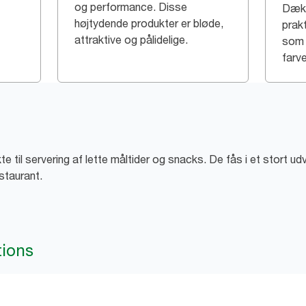
og performance. Disse
Dæk 
højtydende produkter er bløde,
prak
attraktive og pålidelige.
som 
farve
e til servering af lette måltider og snacks. De fås i et stort ud
estaurant.
tions