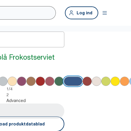
Log ind
lå Frokostserviet
1/4
2
Advanced
oad produktdatablad