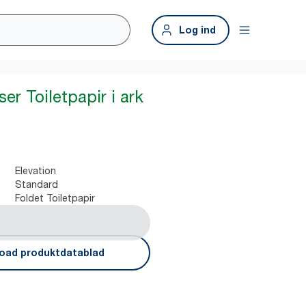
Log ind
er Toiletpapir i ark
Elevation
Standard
Foldet Toiletpapir
oad produktdatablad