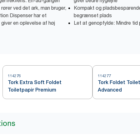
brugerfrekvens. En-ad-gangen
giver bedre hygiejne
rører ved det ark, man bruger,
Kompakt og pladsbesparende d
ation Dispenser har et
begrænset plads
 giver en oplevelse af høj
Let at genopfylde: Mindre tid
114276
114277
Tork Extra Soft Foldet
Tork Foldet Toile
Toiletpapir Premium
Advanced
tions