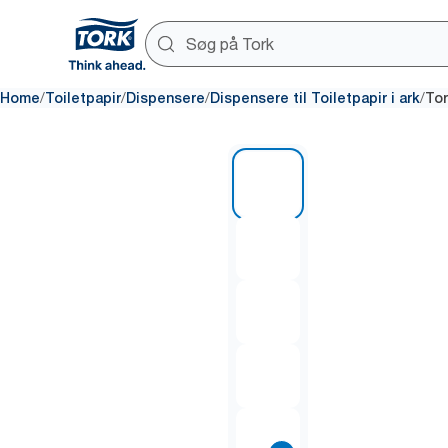
/
/
/
/
Home
Toiletpapir
Dispensere
Dispensere til Toiletpapir i ark
Tor
1 of 7