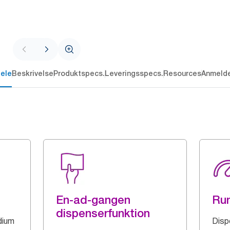
dele
Beskrivelse
Produktspecs.
Leveringsspecs.
Resources
Anmelde
En-ad-gangen
Run
dispenserfunktion
dium
Disp