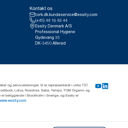
Kontakt os
tork.dk.kundeservice@essity.com
(+45) 48 16 82 44
Essity Denmark A/S
Professional Hygiene
Gydevang 33
DK-3450 Allerød
ter og serviceløsninger. Vi er repræsenteret i cirka 150
Modibodi, Lotus, Nosotras, Saba, Tempo, TOM Organic og
r beliggende i Stockholm i Sverige, og Essity er
www.essity.com