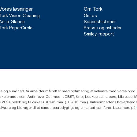
Vores løsninger
Om Tork
Tork Vision Cleaning
Om os
Ad-a-Glance
Succeshistorier
Tork PaperCircle
Presse og nyheder
Smiley-rapport
ejne og sundhed. Vi arbejder målrettet med optimering af velvære med vores produk
ke brands som Actimove, Cutimed, JOBST, Knix, Leukoplast, Libero, Libresse, 
2024 beløb sig til cirka SEK 146 mia. (EUR 13 mia.). Virksomhedens hovedsæde e
velvære og bidrager til et sundt, bæredygtigt og cirkulært samfund. Læs mere på