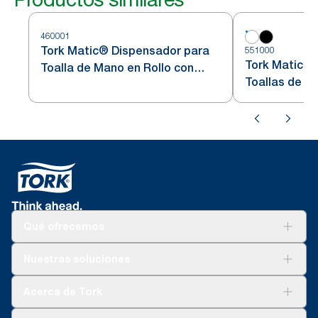
460001
Tork Matic® Dispensador para
551000
Tork Matic® 
Toalla de Mano en Rollo con
Toallas de M
Sensor Intuition™ H1 de acero
H1
inoxidable
Qué ofrecemos
Soluciones
Nuestras soluciones
Sostenibilidad
Tork Clean Care
Tork Visión Limpieza
Acerca de Tork
AD-a-Glance
Tork PaperCircle