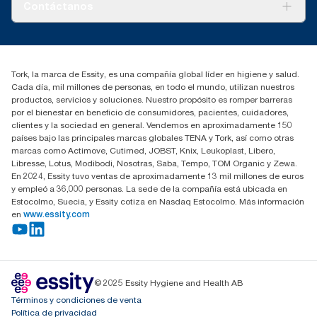
Sobre nosotros
Contáctanos
marketing.iberia@essity.com
91 657 84 00
Buscar distribuidores
Tork, la marca de Essity, es una compañía global líder en higiene y salud.
Cada día, mil millones de personas, en todo el mundo, utilizan nuestros
productos, servicios y soluciones. Nuestro propósito es romper barreras
por el bienestar en beneficio de consumidores, pacientes, cuidadores,
clientes y la sociedad en general. Vendemos en aproximadamente 150
países bajo las principales marcas globales TENA y Tork, así como otras
marcas como Actimove, Cutimed, JOBST, Knix, Leukoplast, Libero,
Libresse, Lotus, Modibodi, Nosotras, Saba, Tempo, TOM Organic y Zewa.
En 2024, Essity tuvo ventas de aproximadamente 13 mil millones de euros
y empleó a 36,000 personas. La sede de la compañía está ubicada en
Estocolmo, Suecia, y Essity cotiza en Nasdaq Estocolmo. Más información
en
www.essity.com
© 2025 Essity Hygiene and Health AB
Términos y condiciones de venta
Política de privacidad