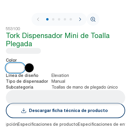
1 / 8
553100
Tork Dispensador Mini de Toalla
Plegada
Color
Elevation
Línea de diseño
Manual
Tipo de dispensador
Toallas de mano de plegado único
Subcategoría
Descargar ficha técnica de producto
cripción
Especificaciones de producto
Especificaciones de entre