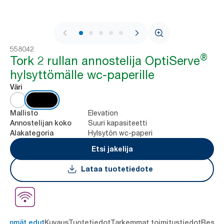
1 / 7
558042
®
Tork 2 rullan annostelija OptiServe
hylsyttömälle wc-paperille
Väri
Elevation
Mallisto
Suuri kapasiteetti
Annostelijan koko
Hylsytön wc-paperi
Alakategoria
Etsi jakelija
Lataa tuotetiedote
keimmät edut
Kuvaus
Tuotetiedot
Tarkemmat toimitustiedot
Resou