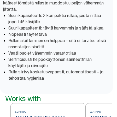
kääreettömästä rullasta muodostuu paljon vähemmän
jätettä.
Suuri kapasiteetti: 2 kompaktia rullaa, joista riittää
jopa 145 kävijälle
Suuri kapasiteetti: täytä harvemmin ja säästä aikaa
Nopeasti täytettävä
Rullan aloittaminen on helppoa – sitä ei tarvitse etsiä
annostelijan sisältä
Vaatii puolet vähemmän varastotilaa
Sertifioidusti helppokäyttöinen saniteettitilan
käyttäjille ja siivoojille
Rulla siirtyy kosketusvapaasti, automaattisesti – ja
tehostaa hygieniaa
Works with
472585
472620