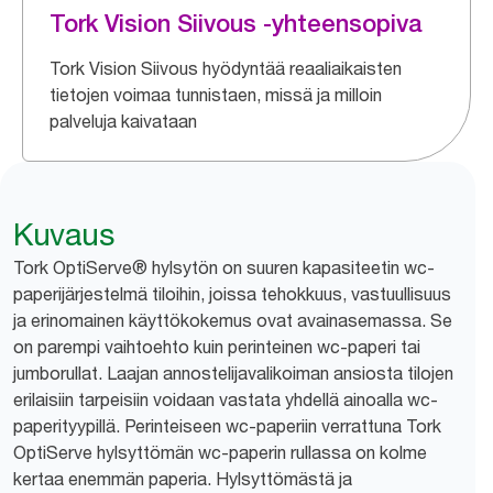
Tork Vision Siivous -yhteensopiva
Tork Vision Siivous hyödyntää reaaliaikaisten
tietojen voimaa tunnistaen, missä ja milloin
palveluja kaivataan
Kuvaus
Tork OptiServe® hylsytön on suuren kapasiteetin wc-
paperijärjestelmä tiloihin, joissa tehokkuus, vastuullisuus
ja erinomainen käyttökokemus ovat avainasemassa. Se
on parempi vaihtoehto kuin perinteinen wc-paperi tai
jumborullat. Laajan annostelijavalikoiman ansiosta tilojen
erilaisiin tarpeisiin voidaan vastata yhdellä ainoalla wc-
paperityypillä. Perinteiseen wc-paperiin verrattuna Tork
OptiServe hylsyttömän wc-paperin rullassa on kolme
kertaa enemmän paperia. Hylsyttömästä ja