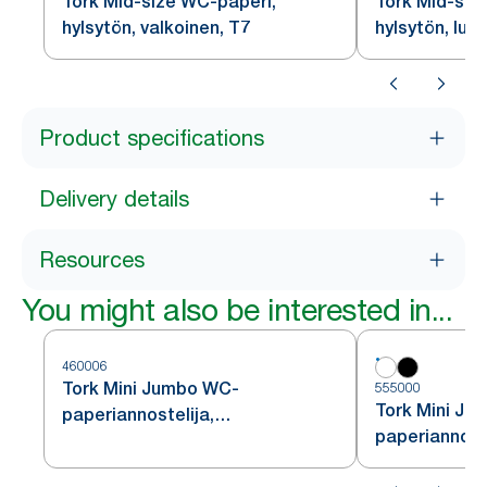
Tork Mid-size WC-paperi,
Tork Mid-siz
hylsytön, valkoinen, T7
hylsytön, luo
Product specifications
Delivery details
Resources
You might also be interested in...
460006
Tork Mini Jumbo WC-
555000
Tork Mini Ju
paperiannostelija,
paperiannoste
ruostumatonta terästä, T2