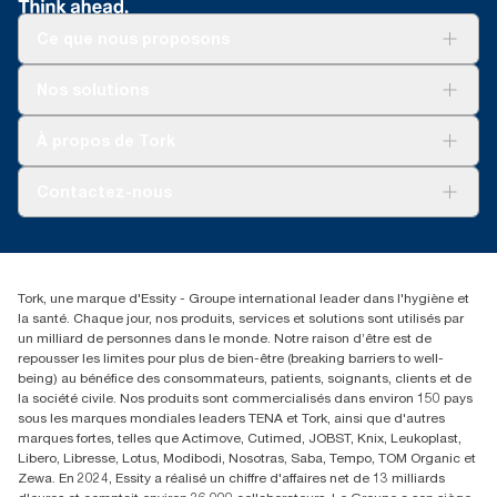
Ultra-Résistants Tork.
**
32 % par rapport aux torchons.
biosourcés) et les chiffons de nettoyage longue
**
Ce que nous proposons
Lors du nettoyage avec des produits d’essuyage comparé aux
durée (100 % biosourcés).
Les consommables sont certifiés par un tiers pour
torchons et chiffons de location. Test réalisé par l’Institut de
un contact alimentaire de courte durée.
recherche Swerea, Suède, 2014. Des chiffons en coton et des
Solutions
Nos solutions
*
Selon des tests réalisés pour TÜV Austria, certification OK
chiffons variés ont été comparés aux Chiffons de Nettoyage
Développement durable
Biobased.
Conditionnement ergonomique Tork Easy
Ultra-Résistants Tork.
Tork Clean Care
Tork Vision Nettoyage
Handling® pour un transport, une ouverture et une
À propos de Tork
**
Selon des tests réalisés pour TÜV Austria, certification OK
***
Comparé à la version précédente ; calculé par livre/kg/tonne
AD-a-Glance
élimination de l’emballage simplifiés.
Biobased.
de produit, 2021.
Tork PaperCircle
À propos de nous
Contactez-nous
*
Test réalisé par l’Institut de recherche Swerea, Suède, 2014.
Récits d’une réussite
Des chiffons en coton et des chiffons variés ont été comparés
service-commande.tork@essity.com
aux Chiffons de Nettoyage Ultra-Résistants Tork.
01 85 07 92 00
**
Test réalisé par l’Institut de recherche Swerea, Suède, 2014.
Rechercher des distributeurs
Tork, une marque d'Essity - Groupe international leader dans l'hygiène et
Des chiffons en coton et des chiffons variés ont été comparés
la santé. Chaque jour, nos produits, services et solutions sont utilisés par
aux Chiffons de Nettoyage Ultra-Résistants Tork.
un milliard de personnes dans le monde. Notre raison d’être est de
repousser les limites pour plus de bien-être (breaking barriers to well-
being) au bénéfice des consommateurs, patients, soignants, clients et de
la société civile. Nos produits sont commercialisés dans environ 150 pays
sous les marques mondiales leaders TENA et Tork, ainsi que d'autres
marques fortes, telles que Actimove, Cutimed, JOBST, Knix, Leukoplast,
Libero, Libresse, Lotus, Modibodi, Nosotras, Saba, Tempo, TOM Organic et
Zewa. En 2024, Essity a réalisé un chiffre d'affaires net de 13 milliards