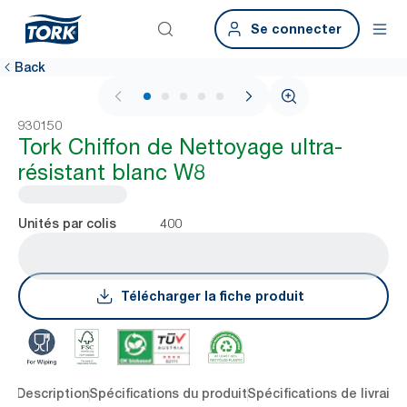
Se connecter
Back
1 / 6
930150
Tork Chiffon de Nettoyage ultra-
résistant blanc W8
400
Unités par colis
Télécharger la fiche produit
lés
Description
Spécifications du produit
Spécifications de livraiso