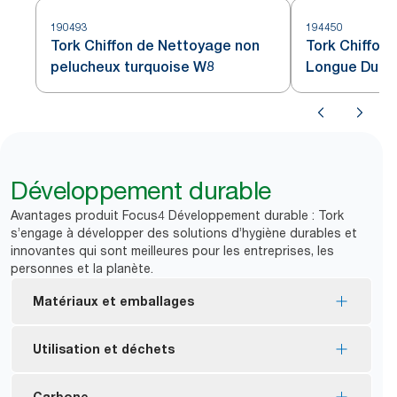
190493
194450
Tork Chiffon de Nettoyage non
Tork Chiffon
pelucheux turquoise W8
Longue Duré
Développement durable
Avantages produit Focus4 Développement durable : Tork
s’engage à développer des solutions d’hygiène durables et
innovantes qui sont meilleures pour les entreprises, les
personnes et la planète.
Matériaux et emballages
Les chiffons de nettoyage biosourcés incluent les
Utilisation et déchets
chiffons de nettoyage ultra-résistants (99 %
biosourcés), les torchons pour cuisine (100 %
Optimisez la consommation et minimisez le
Carbone