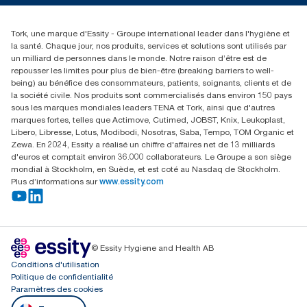
01 85 07 92 00
Rechercher des distributeurs
Tork, une marque d'Essity - Groupe international leader dans l'hygiène et
la santé. Chaque jour, nos produits, services et solutions sont utilisés par
un milliard de personnes dans le monde. Notre raison d’être est de
repousser les limites pour plus de bien-être (breaking barriers to well-
being) au bénéfice des consommateurs, patients, soignants, clients et de
la société civile. Nos produits sont commercialisés dans environ 150 pays
sous les marques mondiales leaders TENA et Tork, ainsi que d'autres
marques fortes, telles que Actimove, Cutimed, JOBST, Knix, Leukoplast,
Libero, Libresse, Lotus, Modibodi, Nosotras, Saba, Tempo, TOM Organic et
Zewa. En 2024, Essity a réalisé un chiffre d'affaires net de 13 milliards
d'euros et comptait environ 36.000 collaborateurs. Le Groupe a son siège
mondial à Stockholm, en Suède, et est coté au Nasdaq de Stockholm.
Plus d’informations sur
www.essity.com
© Essity Hygiene and Health AB
Conditions d'utilisation
Politique de confidentialité
Paramètres des cookies