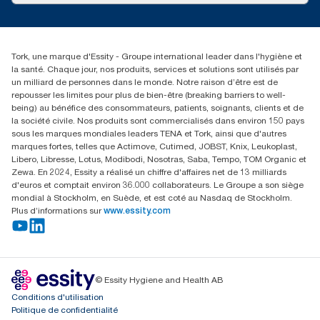
service-commande.tork@essity.com
01 85 07 92 00
Rechercher des distributeurs
Tork, une marque d'Essity - Groupe international leader dans l'hygiène et
la santé. Chaque jour, nos produits, services et solutions sont utilisés par
un milliard de personnes dans le monde. Notre raison d’être est de
repousser les limites pour plus de bien-être (breaking barriers to well-
being) au bénéfice des consommateurs, patients, soignants, clients et de
la société civile. Nos produits sont commercialisés dans environ 150 pays
sous les marques mondiales leaders TENA et Tork, ainsi que d'autres
marques fortes, telles que Actimove, Cutimed, JOBST, Knix, Leukoplast,
Libero, Libresse, Lotus, Modibodi, Nosotras, Saba, Tempo, TOM Organic et
Zewa. En 2024, Essity a réalisé un chiffre d'affaires net de 13 milliards
d'euros et comptait environ 36.000 collaborateurs. Le Groupe a son siège
mondial à Stockholm, en Suède, et est coté au Nasdaq de Stockholm.
Plus d’informations sur
www.essity.com
© Essity Hygiene and Health AB
Conditions d'utilisation
Politique de confidentialité