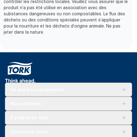
contrôler les restrictions locales. Veuillez vous assurer que le
produit n’a pas été utilisé en association avec des
substances dangereuses ou non compostables. Le flux des
déchets ou des conditions spéciales peuvent s’appliquer
pour la nourriture et les déchets d’origine animale. Ne pas
jeter dans la nature.
Ce que nous proposons
Solutions
Nos solutions
Développement durable
Tork Clean Care
Tork Vision Nettoyage
À propos de Tork
AD-a-Glance
Tork PaperCircle
À propos de nous
Contactez-nous
Récits d’une réussite