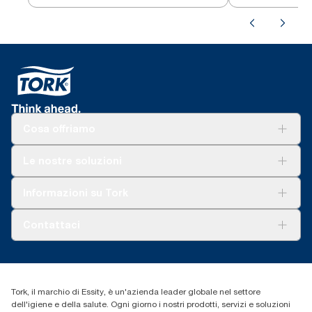
Cosa offriamo
Soluzioni
Le nostre soluzioni
Sostenibilità
Tork Clean Care
Tork Vision Pulizia
Informazioni su Tork
AD-a-Glance
Tork PaperCircle
Chi siamo
Contattaci
Storie di successo
cfomitaly@torkglobal.com
+39 0331 443896
Trova un distributore
Tork, il marchio di Essity, è un'azienda leader globale nel settore
dell'igiene e della salute. Ogni giorno i nostri prodotti, servizi e soluzioni