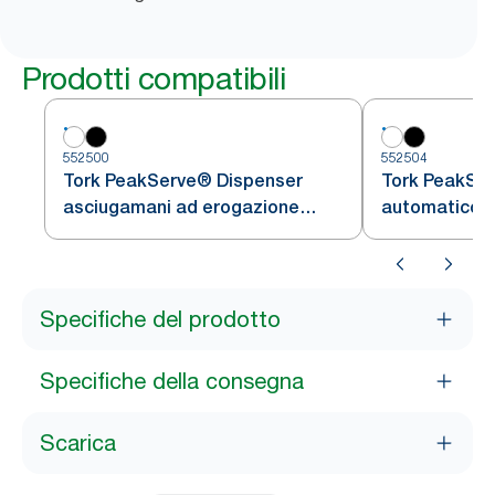
Prodotti compatibili
552500
552504
Tork PeakServe® Dispenser
Tork PeakSe
asciugamani ad erogazione
automatico s
continua Bianco H5
parete a ero
bianco H5
Specifiche del prodotto
Specifiche della consegna
Scarica