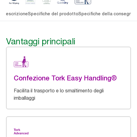
li
Descrizione
Specifiche del prodotto
Specifiche della consegna
S
Vantaggi principali
Confezione Tork Easy Handling®
Facilita il trasporto e lo smaltimento degli
imballaggi