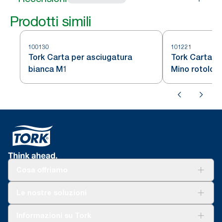
Prodotti simili
100130
101221
Tork Carta per asciugatura
Tork Carta P
bianca M1
Mino rotolo 
Cosa offriamo
Soluzioni
Le nostre soluzioni
Sostenibilità
Tork Clean Care
Tork Vision Pulizia
Informazioni su Tork