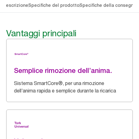
li
Descrizione
Specifiche del prodotto
Specifiche della consegna
S
Vantaggi principali
Semplice rimozione dell’anima.
Sistema SmartCore®, per una rimozione
dell’anima rapida e semplice durante la ricarica