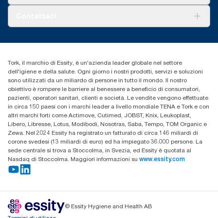
AD-a-Glance
Tork PaperCircle
Chi siamo
Contattaci
Storie di successo
cfomitaly@torkglobal.com
+39 0331 443896
Trova un distributore
Tork, il marchio di Essity, è un'azienda leader globale nel settore
dell'igiene e della salute. Ogni giorno i nostri prodotti, servizi e soluzioni
sono utilizzati da un miliardo di persone in tutto il mondo. Il nostro
obiettivo è rompere le barriere al benessere a beneficio di consumatori,
pazienti, operatori sanitari, clienti e società. Le vendite vengono effettuate
in circa 150 paesi con i marchi leader a livello mondiale TENA e Tork e con
altri marchi forti come Actimove, Cutimed, JOBST, Knix, Leukoplast,
Libero, Libresse, Lotus, Modibodi, Nosotras, Saba, Tempo, TOM Organic e
Zewa. Nel 2024 Essity ha registrato un fatturato di circa 146 miliardi di
corone svedesi (13 miliardi di euro) ed ha impiegato 36.000 persone. La
sede centrale si trova a Stoccolma, in Svezia, ed Essity è quotata al
Nasdaq di Stoccolma. Maggiori informazioni su
www.essity.com
© Essity Hygiene and Health AB
Termini di utilizzo