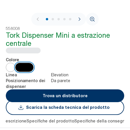
1 / 8
558008
Tork Dispenser Mini a estrazione
centrale
Colore
Elevation
Linea
Da parete
Posizionamento dei
dispenser
Trova un distributore
Scarica la scheda tecnica del prodotto
li
Descrizione
Specifiche del prodotto
Specifiche della consegna
S