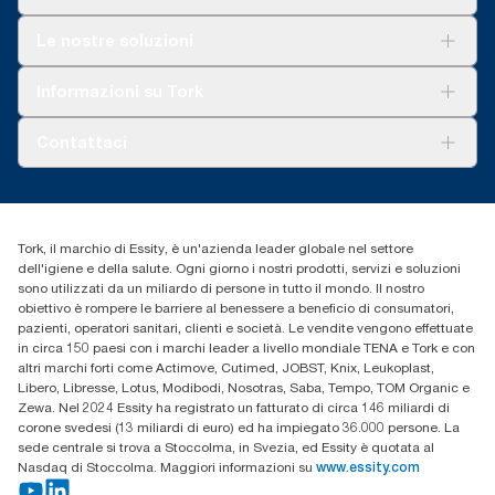
Soluzioni
Le nostre soluzioni
Sostenibilità
Tork Clean Care
Tork Vision Pulizia
Informazioni su Tork
AD-a-Glance
Tork PaperCircle
Chi siamo
Contattaci
Storie di successo
cfomitaly@torkglobal.com
+39 0331 443896
Trova un distributore
Tork, il marchio di Essity, è un'azienda leader globale nel settore
dell'igiene e della salute. Ogni giorno i nostri prodotti, servizi e soluzioni
sono utilizzati da un miliardo di persone in tutto il mondo. Il nostro
obiettivo è rompere le barriere al benessere a beneficio di consumatori,
pazienti, operatori sanitari, clienti e società. Le vendite vengono effettuate
in circa 150 paesi con i marchi leader a livello mondiale TENA e Tork e con
altri marchi forti come Actimove, Cutimed, JOBST, Knix, Leukoplast,
Libero, Libresse, Lotus, Modibodi, Nosotras, Saba, Tempo, TOM Organic e
Zewa. Nel 2024 Essity ha registrato un fatturato di circa 146 miliardi di
corone svedesi (13 miliardi di euro) ed ha impiegato 36.000 persone. La
sede centrale si trova a Stoccolma, in Svezia, ed Essity è quotata al
Nasdaq di Stoccolma. Maggiori informazioni su
www.essity.com