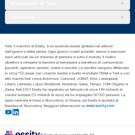
Tork Vision Pulizia
Informazioni su Tork
AD-a-Glance
Tork PaperCircle
Chi siamo
Contattaci
Storie di successo
cfomitaly@torkglobal.com
+39 0331 443896
Trova un distributore
Tork, il marchio di Essity, è un'azienda leader globale nel settore
dell'igiene e della salute. Ogni giorno i nostri prodotti, servizi e soluzioni
sono utilizzati da un miliardo di persone in tutto il mondo. Il nostro
obiettivo è rompere le barriere al benessere a beneficio di consumatori,
pazienti, operatori sanitari, clienti e società. Le vendite vengono effettuate
in circa 150 paesi con i marchi leader a livello mondiale TENA e Tork e con
altri marchi forti come Actimove, Cutimed, JOBST, Knix, Leukoplast,
Libero, Libresse, Lotus, Modibodi, Nosotras, Saba, Tempo, TOM Organic e
Zewa. Nel 2024 Essity ha registrato un fatturato di circa 146 miliardi di
corone svedesi (13 miliardi di euro) ed ha impiegato 36.000 persone. La
sede centrale si trova a Stoccolma, in Svezia, ed Essity è quotata al
Nasdaq di Stoccolma. Maggiori informazioni su
www.essity.com
© Essity Hygiene and Health AB