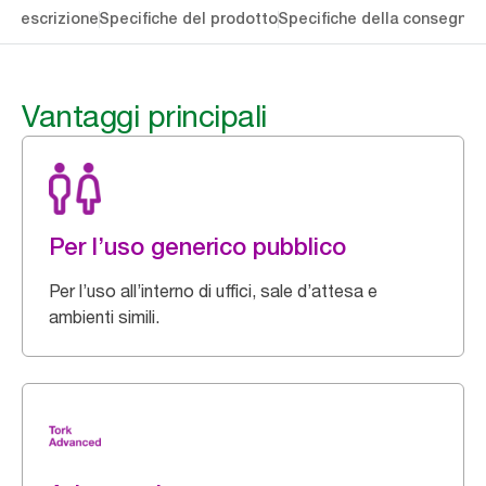
li
Descrizione
Specifiche del prodotto
Specifiche della consegna
S
Vantaggi principali
Per l’uso generico pubblico
Per l’uso all’interno di uffici, sale d’attesa e
ambienti simili.