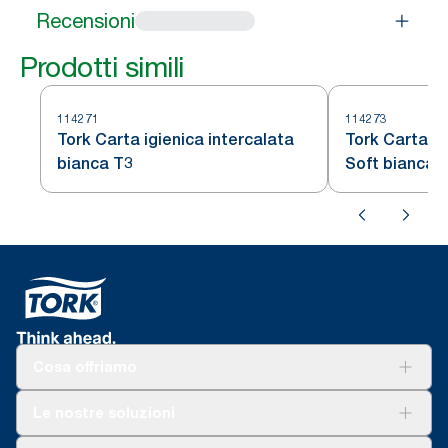
Recensioni
Prodotti simili
114271
114273
Tork Carta igienica intercalata
Tork Carta ig
bianca T3
Soft bianca 
Cosa offriamo
Soluzioni
Le nostre soluzioni
Sostenibilità
Tork Clean Care