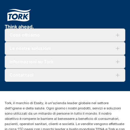
Cosa offriamo
Soluzioni
Le nostre soluzioni
Sostenibilità
Tork Clean Care
Tork Vision Pulizia
Informazioni su Tork
AD-a-Glance
Tork PaperCircle
Chi siamo
Contattaci
Storie di successo
cfomitaly@torkglobal.com
+39 0331 443896
Trova un distributore
Tork, il marchio di Essity, è un'azienda leader globale nel settore
dell'igiene e della salute. Ogni giorno i nostri prodotti, servizi e soluzioni
sono utilizzati da un miliardo di persone in tutto il mondo. Il nostro
obiettivo è rompere le barriere al benessere a beneficio di consumatori,
pazienti, operatori sanitari, clienti e società. Le vendite vengono effettuate
in circa 150 paesi con i marchi leader a livello mondiale TENA e Tork e con