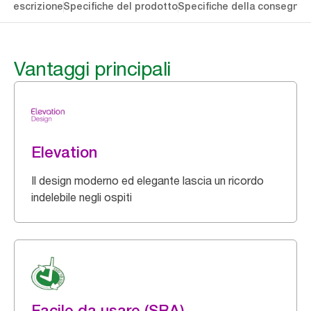
li
Descrizione
Specifiche del prodotto
Specifiche della consegna
S
Vantaggi principali
Elevation
Il design moderno ed elegante lascia un ricordo
indelebile negli ospiti
Facile da usare (SRA)