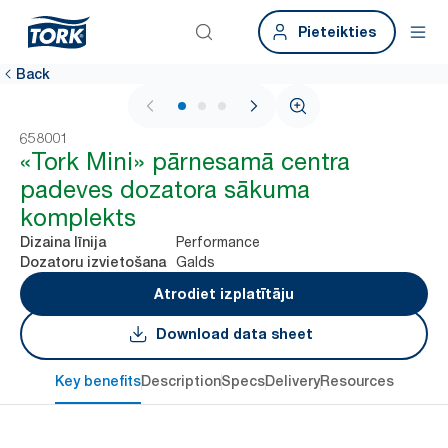
Pieteikties
Back
1 / 3
658001
«Tork Mini» pārnesamā centra
padeves dozatora sākuma
komplekts
Performance
Dizaina līnija
Galds
Dozatoru izvietošana
Atrodiet izplatītāju
Download data sheet
Key benefits
Description
Specs
Delivery
Resources