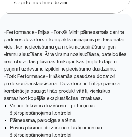
šo glīto, moderno dizainu
«Performance» līnijas «Tork® Mini» pārnesamais centra
padeves dozators ir kompakts risinājums profesionālai
videi, kur nepieciešama gan roku nosusināšana, gan
virsmu slaucīšana. Ātra virsmu noslaucīšana, pateicoties
neierobežotas plūsmas funkcijai, kas ļauj lietotājiem
paņemt uzdevumu izpildei nepieciešamo daudzumu.
«Tork Performance» ir nākamās paaudzes dozatori
profesionālai slaucīšanai. Dozatora un tīrītāja pareiza
kombinācija paaugstinās produktivitāti, vienlaikus
samazinot kopējās ekspluatācijas izmaksas.
Vienas loksnes dozēšana – patēriņa un
šķērspiesārņojuma kontrolei
Pārnesama, parocīga sistēma
Brīvas plūsmas dozēšana elastīgumam un
šķērspiesārņojuma kontrolei