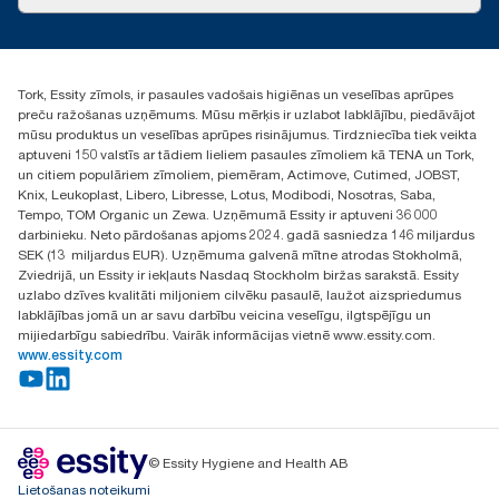
Veiksmīgas pieredzes stāsti
torklv@essity.com
+371 29141799
+371 292 73368
Tork, Essity zīmols, ir pasaules vadošais higiēnas un veselības aprūpes
Atrast izplatītāju
preču ražošanas uzņēmums. Mūsu mērķis ir uzlabot labklājību, piedāvājot
Ulbrokas street 19A
mūsu produktus un veselības aprūpes risinājumus. Tirdzniecība tiek veikta
Riga, Latvija
aptuveni 150 valstīs ar tādiem lieliem pasaules zīmoliem kā TENA un Tork,
LV-1028
un citiem populāriem zīmoliem, piemēram, Actimove, Cutimed, JOBST,
Knix, Leukoplast, Libero, Libresse, Lotus, Modibodi, Nosotras, Saba,
Tempo, TOM Organic un Zewa. Uzņēmumā Essity ir aptuveni 36 000
darbinieku. Neto pārdošanas apjoms 2024. gadā sasniedza 146 miljardus
SEK (13 miljardus EUR). Uzņēmuma galvenā mītne atrodas Stokholmā,
Zviedrijā, un Essity ir iekļauts Nasdaq Stockholm biržas sarakstā. Essity
uzlabo dzīves kvalitāti miljoniem cilvēku pasaulē, laužot aizspriedumus
labklājības jomā un ar savu darbību veicina veselīgu, ilgtspējīgu un
mijiedarbīgu sabiedrību. Vairāk informācijas vietnē www.essity.com.
www.essity.com
© Essity Hygiene and Health AB
Lietošanas noteikumi