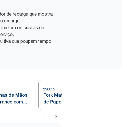
dor de recarga que mostra
a recarga
inimizam os custos de
erviço.
tuitiva que poupam tempo
290059
2
lhas de Mãos
Tork Matic® Toalhas de Mãos
Branco com
de Papel Extralongas Banco H1