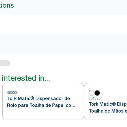
tions
interested in...
460001
Tork Matic® Dispensador de
551000
Tork Matic® Dis
Rolo para Toalha de Papel com
Toalha de Mãos 
Sensor Intuition em Aço
H1
Inoxidável H1