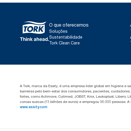
O que oferecemos
Soluções
Sustentabilidade
Tork Clean Care
A Tork, marca da Essity, é uma empresa líder global em higiene e 
barreiras pelo bem-estar dos consumidores, pacientes, cuidadores
fortes, como Actimove, Cutimed, JOBST, Knix, Leukoplast, Libero, 
coroas suecas (13 bilhões de euros) e empregou 36.000 pessoas. A
www.essity.com