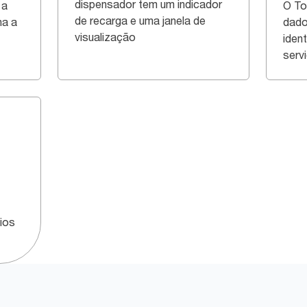
dispensador tem um indicador
 a
O To
de recarga e uma janela de
ha a
dado
visualização
iden
serv
ios