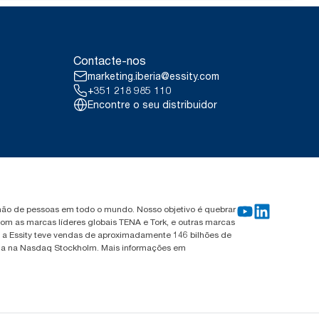
ntidade externa que abrangem
Tork 290067 com base no peso.
m dados de consumo. Porque
tilizados nos relatórios sobre a
67.
(Associação Sueca de
Contacte-nos
o de recarga de todos os
icidade renovável, verificado e
marketing.iberia@essity.com
 as nossas operações de fabrico
+351 218 985 110
m quantificadas numa Avaliação
Encontre o seu distribuidor
ilhão de pessoas em todo o mundo. Nosso objetivo é quebrar
om as marcas líderes globais TENA e Tork, e outras marcas
, a Essity teve vendas de aproximadamente 146 bilhões de
tada na Nasdaq Stockholm. Mais informações em