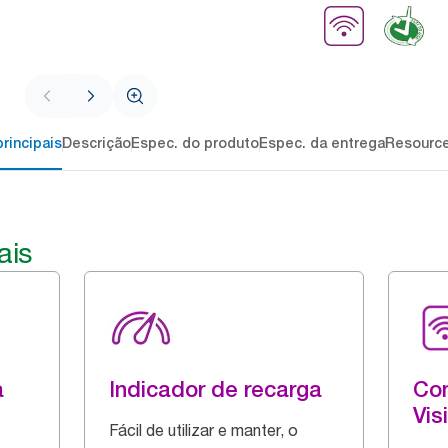
rincipais
Descrição
Espec. do produto
Espec. da entrega
Resourc
ais
a
Indicador de recarga
Com
Vis
Fácil de utilizar e manter, o