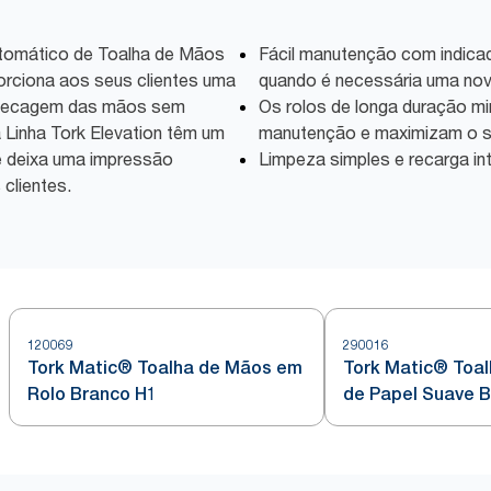
tomático de Toalha de Mãos
Fácil manutenção com indica
porciona aos seus clientes uma
quando é necessária uma nov
 a secagem das mãos sem
Os rolos de longa duração m
Linha Tork Elevation têm um
manutenção e maximizam o s
e deixa uma impressão
Limpeza simples e recarga in
clientes.
120069
290016
Tork Matic® Toalha de Mãos em
Tork Matic® Toa
Rolo Branco H1
de Papel Suave 
Folha Azul H1