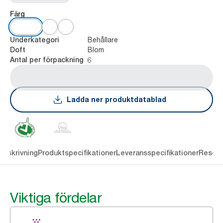
Färg
Behållare
Underkategori
Blom
Doft
6
Antal per förpackning
Ladda ner produktdatablad
Beskrivning
Produktspecifikationer
Leveransspecifikationer
Resour
Viktiga fördelar