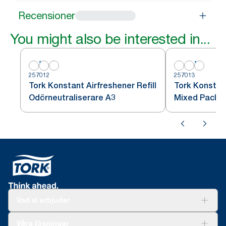
Recensioner
You might also be interested in...
257012
257013
Tork Konstant Airfreshener Refill
Tork Konstan
Odörneutraliserare A3
Mixed Pack 
Vad vi erbjuder
Lösningar
Våra lösningar