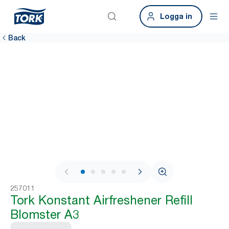
Logga in
Back
1 / 6
257011
Tork Konstant Airfreshener Refill
Blomster A3