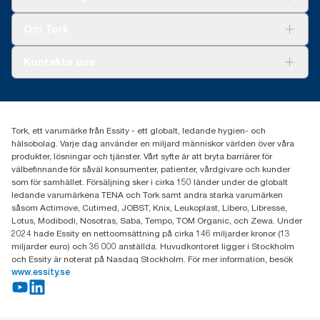
Hållbarhet
Tork Clean Care
Tork Vision Städning
Om Tork
Xpressruta (AD-a-Glance)
Tork PaperCircle
Om oss
Kontakta oss
Framgångshistorier
Nyheter och pressmeddelanden
information.tork@essity.com
031-746 17 00
Hitta din distributör
Tork, ett varumärke från Essity - ett globalt, ledande hygien- och
hälsobolag. Varje dag använder en miljard människor världen över våra
produkter, lösningar och tjänster. Vårt syfte är att bryta barriärer för
välbefinnande för såväl konsumenter, patienter, vårdgivare och kunder
som för samhället. Försäljning sker i cirka 150 länder under de globalt
ledande varumärkena TENA och Tork samt andra starka varumärken
såsom Actimove, Cutimed, JOBST, Knix, Leukoplast, Libero, Libresse,
Lotus, Modibodi, Nosotras, Saba, Tempo, TOM Organic, och Zewa. Under
2024 hade Essity en nettoomsättning på cirka 146 miljarder kronor (13
miljarder euro) och 36 000 anställda. Huvudkontoret ligger i Stockholm
och Essity är noterat på Nasdaq Stockholm. För mer information, besök
www.essity.se