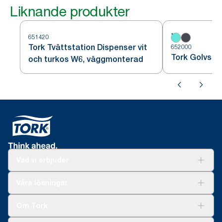
Liknande produkter
651420
Tork Tvättstation Dispenser vit
652000
Tork Golvstäl
och turkos W6, väggmonterad
Vad vi erbjuder
Lösningar
Våra lösningar
Hållbarhet
Tork Clean Care
Tork Vision Städning
Om Tork
Xpressruta (AD-a-Glance)