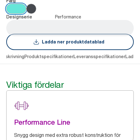
Färg
Performance
Designserie
Ladda ner produktdatablad
Beskrivning
Produktspecifikationer
Leveransspecifikationer
Ladda 
Viktiga fördelar
Performance Line
Snygg design med extra robust konstruktion för