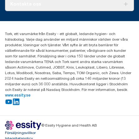
Tork PaperCircle
Om oss
Kontakta oss
Framgångshistorier
Nyheter och pressmeddelanden
information.tork@essity.com
031-746 17 00
Hitta din distributör
Tork, ett varumärke från Essity - ett globalt, ledande hygien- och
hälsobolag. Varje dag använder en miljard människor världen över våra
produkter, lösningar och tjänster. Vårt syfte är att bryta barriärer för
välbefinnande för såväl konsumenter, patienter, vårdgivare och kunder
som för samhället. Försäljning sker i cirka 150 länder under de globalt
ledande varumärkena TENA och Tork samt andra starka varumärken
såsom Actimove, Cutimed, JOBST, Knix, Leukoplast, Libero, Libresse,
Lotus, Modibodi, Nosotras, Saba, Tempo, TOM Organic, och Zewa. Under
2024 hade Essity en nettoomsättning på cirka 146 miljarder kronor (13
miljarder euro) och 36 000 anställda. Huvudkontoret ligger i Stockholm
och Essity är noterat på Nasdaq Stockholm. För mer information, besök
www.essity.se
© Essity Hygiene and Health AB
Försäljningsvillkor
Integritetspolicy