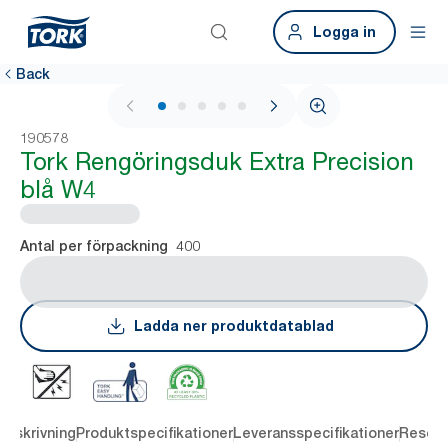
Logga in
Back
1 / 5
190578
Tork Rengöringsduk Extra Precision
blå W4
400
Antal per förpackning
Ladda ner produktdatablad
Beskrivning
Produktspecifikationer
Leveransspecifikationer
Resour