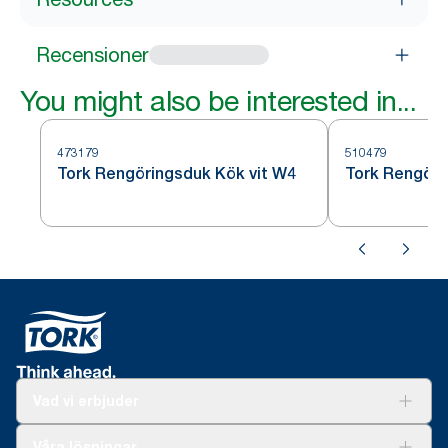
Recensioner
You might also be interested in...
473179
510479
Tork Rengöringsduk Kök vit W4
Tork Rengöri
Vad vi erbjuder
Lösningar
Våra lösningar