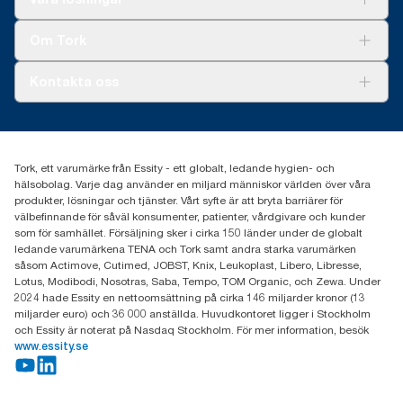
Hållbarhet
Tork Clean Care
Tork Vision Städning
Om Tork
Xpressruta (AD-a-Glance)
Tork PaperCircle
Om oss
Kontakta oss
Framgångshistorier
Nyheter och pressmeddelanden
information.tork@essity.com
031-746 17 00
Hitta din distributör
Tork, ett varumärke från Essity - ett globalt, ledande hygien- och
hälsobolag. Varje dag använder en miljard människor världen över våra
produkter, lösningar och tjänster. Vårt syfte är att bryta barriärer för
välbefinnande för såväl konsumenter, patienter, vårdgivare och kunder
som för samhället. Försäljning sker i cirka 150 länder under de globalt
ledande varumärkena TENA och Tork samt andra starka varumärken
såsom Actimove, Cutimed, JOBST, Knix, Leukoplast, Libero, Libresse,
Lotus, Modibodi, Nosotras, Saba, Tempo, TOM Organic, och Zewa. Under
2024 hade Essity en nettoomsättning på cirka 146 miljarder kronor (13
miljarder euro) och 36 000 anställda. Huvudkontoret ligger i Stockholm
och Essity är noterat på Nasdaq Stockholm. För mer information, besök
www.essity.se